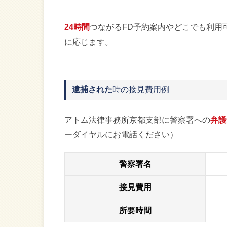
24時間
つながるFD予約案内やどこでも利用
に応じます。
逮捕された
時の接見費用例
アトム法律事務所京都支部に警察署への
弁護
ーダイヤルにお電話ください）
警察署名
接見費用
所要時間