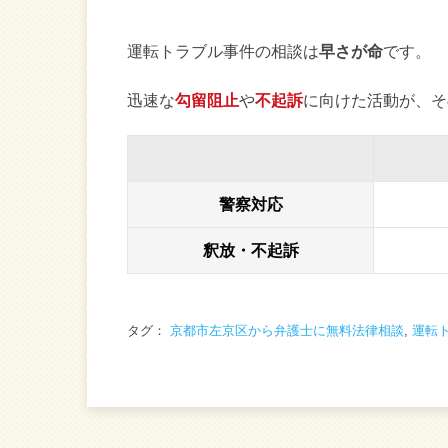
運転トラブル事件の相談は
早さが命
です。
迅速な
勾留阻止
や
不起訴
に向けた活動が、そ
警察対応
釈放・不起訴
タグ：
京都市左京区から弁護士に無料法律相談
,
運転