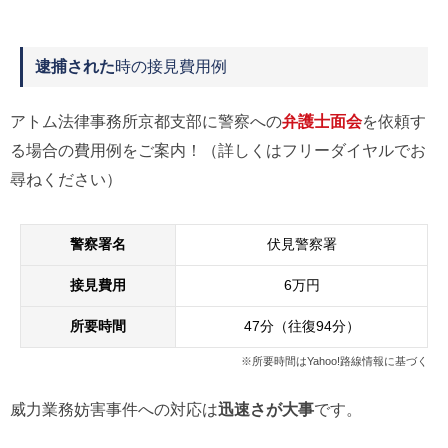
逮捕された
時の接見費用例
アトム法律事務所京都支部に警察への
弁護士面会
を依頼す
る場合の費用例をご案内！（詳しくはフリーダイヤルでお
尋ねください）
警察署名
伏見警察署
接見費用
6万円
所要時間
47分（往復94分）
※所要時間はYahoo!路線情報に基づく
威力業務妨害事件への対応は
迅速さが大事
です。