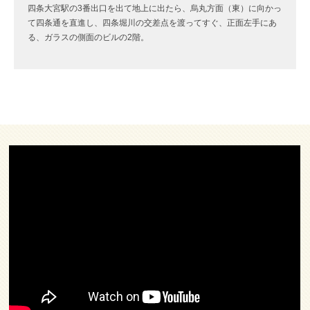
四条大宮駅の3番出口を出て地上に出たら、烏丸方面（東）に向かっ
て四条通を直進し、四条堀川の交差点を渡ってすぐ、正面左手にあ
る、ガラスの側面のビルの2階。