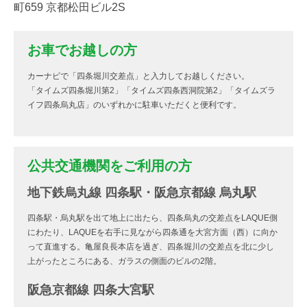
町659 京都松田ビル2S
お車でお越しの方
カーナビで「四条堀川交差点」と入力してお越しください。
「タイムズ四条堀川第2」「タイムズ四条西洞院第2」「タイムズラ
イフ四条烏丸店」のいずれかに駐車いただくと便利です。
公共交通機関をご利用の方
地下鉄烏丸線 四条駅・阪急京都線 烏丸駅
四条駅・烏丸駅を出て地上に出たら、四条烏丸の交差点をLAQUE側
にわたり、LAQUEを右手に見ながら四条通を大宮方面（西）に向か
って直進する。亀屋良長本店を過ぎ、四条堀川の交差点を北に少し
上がったところにある、ガラスの側面のビルの2階。
阪急京都線 四条大宮駅