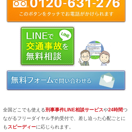
全国どこでも使える
刑事事件LINE相談サービス
や
24時間
つ
ながるフリーダイヤル予約受付で、差し迫った心配ごとに
も
スピーディー
に応じられます。