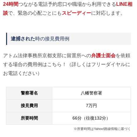
24時間
つながる電話予約窓口や職場から利用できる
LINE相
談
で、緊急の心配ごとにも
スピーディー
に対応します。
逮捕された
時の接見費用例
アトム法律事務所京都支部に留置所への
弁護士面会
を依頼
する場合の費用例はこちら！（詳しくはフリーダイヤルに
お電話ください）
警察署名
八幡警察署
接見費用
7万円
所要時間
66分（往復132分）
※所要時間はYahoo!路線情報に基づく