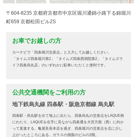
〒604-8235 京都府京都市中京区堀川通錦小路下る錦堀川
町659 京都松田ビル2S
お車でお越しの方
カーナビで「四条堀川交差点」と入力してお越しください。
「タイムズ四条堀川第2」「タイムズ四条西洞院第2」「タイムズラ
イフ四条烏丸店」のいずれかに駐車いただくと便利です。
公共交通機関をご利用の方
地下鉄烏丸線 四条駅・阪急京都線 烏丸駅
四条駅・烏丸駅を出て地上に出たら、四条烏丸の交差点をLAQUE側
にわたり、LAQUEを右手に見ながら四条通を大宮方面（西）に向か
って直進する。亀屋良長本店を過ぎ、四条堀川の交差点を北に少し
上がったところにある、ガラスの側面のビルの2階。