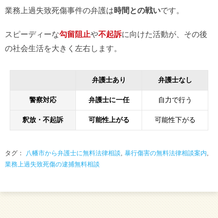
業務上過失致死傷事件の弁護は
時間との戦い
です。
スピーディーな
勾留阻止
や
不起訴
に向けた活動が、その後
の社会生活を大きく左右します。
弁護士あり
弁護士なし
警察対応
弁護士に一任
自力で行う
釈放・不起訴
可能性上がる
可能性下がる
タグ：
八幡市から弁護士に無料法律相談
,
暴行傷害の無料法律相談案内
,
業務上過失致死傷の逮捕無料相談