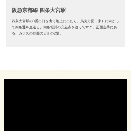
阪急京都線 四条大宮駅
四条大宮駅の3番出口を出て地上に出たら、烏丸方面（東）に向かっ
て四条通を直進し、四条堀川の交差点を渡ってすぐ、正面左手にあ
る、ガラスの側面のビルの2階。