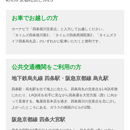
お車でお越しの方
カーナビで「四条堀川交差点」と入力してお越しください。
「タイムズ四条堀川第2」「タイムズ四条西洞院第2」「タイムズラ
イフ四条烏丸店」のいずれかに駐車いただくと便利です。
公共交通機関をご利用の方
地下鉄烏丸線 四条駅・阪急京都線 烏丸駅
四条駅・烏丸駅を出て地上に出たら、四条烏丸の交差点をLAQUE側
にわたり、LAQUEを右手に見ながら四条通を大宮方面（西）に向か
って直進する。亀屋良長本店を過ぎ、四条堀川の交差点を北に少し
上がったところにある、ガラスの側面のビルの2階。
阪急京都線 四条大宮駅