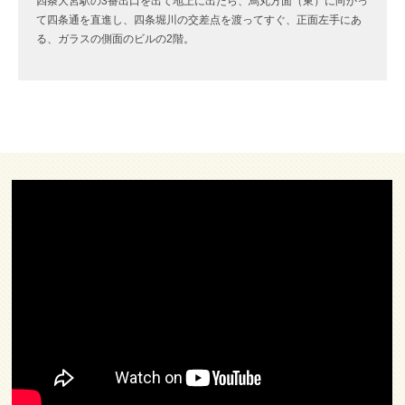
四条大宮駅の3番出口を出て地上に出たら、烏丸方面（東）に向かっ
て四条通を直進し、四条堀川の交差点を渡ってすぐ、正面左手にあ
る、ガラスの側面のビルの2階。