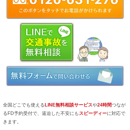
全国どこでも使える
LINE無料相談サービス
や
24時間
つなが
るFD予約受付で、逼迫した不安にも
スピーディー
に対応で
きます。