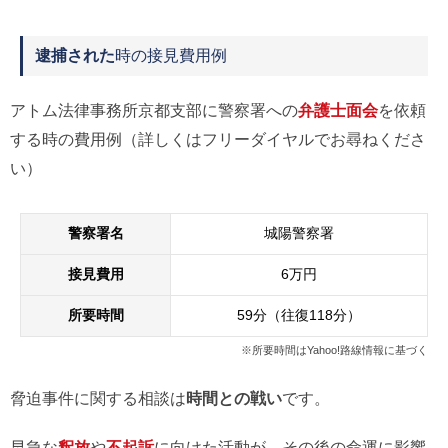
逮捕された
時の接見費用例
アトム法律事務所京都支部に警察署への
弁護士面会
を依頼
する時の費用例（詳しくはフリーダイヤルでお尋ねくださ
い）
警察署名
城陽警察署
接見費用
6万円
所要時間
59分（往復118分）
※所要時間はYahoo!路線情報に基づく
脅迫事件に関する相談は
時間との戦い
です。
早急な
釈放
や
不起訴
に向けた活動が、その後の命運に影響