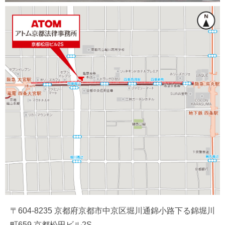
〒604-8235 京都府京都市中京区堀川通錦小路下る錦堀川
町659 京都松田ビル2S