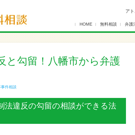
アト
HOME
無料相談
弁護
反と勾留！八幡市から弁護
事事件相談
制法違反の勾留の相談ができる法