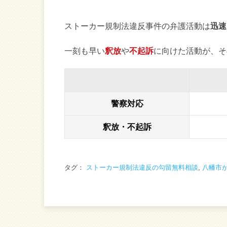
ストーカー規制法違反事件の弁護活動は
迅速
一刻も早い
釈放
や
不起訴
に向けた活動が、そ
警察対応
釈放・不起訴
タグ：
ストーカー規制法違反の勾留無料相談
,
八幡市