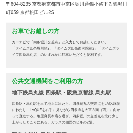
〒604-8235 京都府京都市中京区堀川通錦小路下る錦堀川
町659 京都松田ビル2S
お車でお越しの方
カーナビで「四条堀川交差点」と入力してお越しください。
「タイムズ四条堀川第2」「タイムズ四条西洞院第2」「タイムズラ
イフ四条烏丸店」のいずれかに駐車いただくと便利です。
公共交通機関をご利用の方
地下鉄烏丸線 四条駅・阪急京都線 烏丸駅
四条駅・烏丸駅を出て地上に出たら、四条烏丸の交差点をLAQUE側
にわたり、LAQUEを右手に見ながら四条通を大宮方面（西）に向か
って直進する。亀屋良長本店を過ぎ、四条堀川の交差点を北に少し
上がったところにある、ガラスの側面のビルの2階。