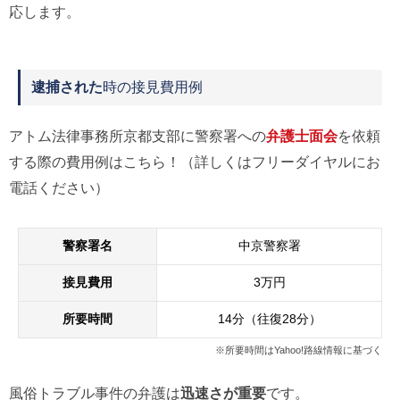
応します。
逮捕された
時の接見費用例
アトム法律事務所京都支部に警察署への
弁護士面会
を依頼
する際の費用例はこちら！（詳しくはフリーダイヤルにお
電話ください）
警察署名
中京警察署
接見費用
3万円
所要時間
14分（往復28分）
※所要時間はYahoo!路線情報に基づく
風俗トラブル事件の弁護は
迅速さが重要
です。