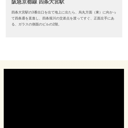
阪急京都線 四条大宮駅
四条大宮駅の3番出口を出て地上に出たら、烏丸方面（東）に向かっ
て四条通を直進し、四条堀川の交差点を渡ってすぐ、正面左手にあ
る、ガラスの側面のビルの2階。