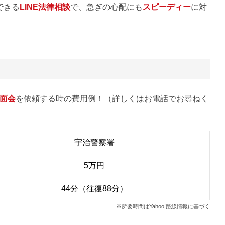
できる
LINE法律相談
で、急ぎの心配にも
スピーディー
に対
面会
を依頼する時の費用例！（詳しくはお電話でお尋ねく
宇治警察署
5万円
44分（往復88分）
※所要時間はYahoo!路線情報に基づく