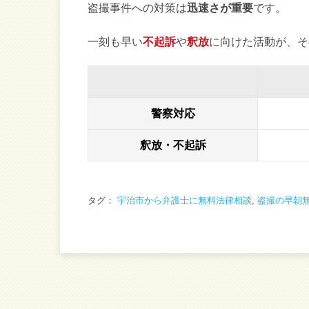
盗撮事件への対策は
迅速さが重要
です。
一刻も早い
不起訴
や
釈放
に向けた活動が、そ
警察対応
釈放・不起訴
タグ：
宇治市から弁護士に無料法律相談
,
盗撮の早朝