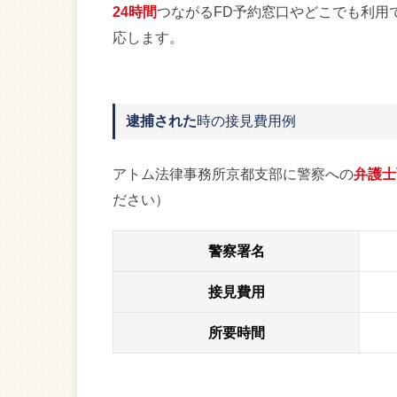
24時間
つながるFD予約窓口やどこでも利用
応します。
逮捕された
時の接見費用例
アトム法律事務所京都支部に警察への
弁護士
ださい）
警察署名
接見費用
所要時間