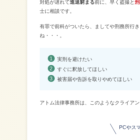
対処が遅れて
進退窮まる
前に、早く盗撮と
刑
士に相談です。
有罪で前科がついたら、ましてや刑務所行き
ね・・・。
実刑を避けたい
すぐに釈放してほしい
被害届や告訴を取りやめてほしい
アトム法律事務所は、このようなクライアン
PCやス