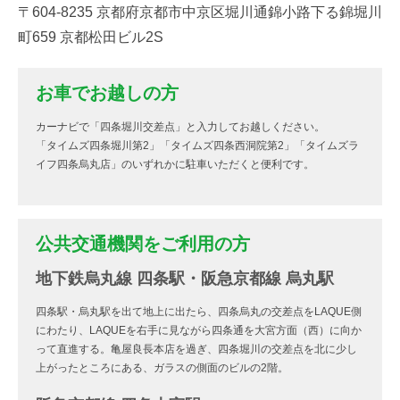
〒604-8235 京都府京都市中京区堀川通錦小路下る錦堀川
町659 京都松田ビル2S
お車でお越しの方
カーナビで「四条堀川交差点」と入力してお越しください。
「タイムズ四条堀川第2」「タイムズ四条西洞院第2」「タイムズラ
イフ四条烏丸店」のいずれかに駐車いただくと便利です。
公共交通機関をご利用の方
地下鉄烏丸線 四条駅・阪急京都線 烏丸駅
四条駅・烏丸駅を出て地上に出たら、四条烏丸の交差点をLAQUE側
にわたり、LAQUEを右手に見ながら四条通を大宮方面（西）に向か
って直進する。亀屋良長本店を過ぎ、四条堀川の交差点を北に少し
上がったところにある、ガラスの側面のビルの2階。