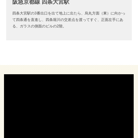
阪急京都線 四条大宮駅
四条大宮駅の3番出口を出て地上に出たら、烏丸方面（東）に向かっ
て四条通を直進し、四条堀川の交差点を渡ってすぐ、正面左手にあ
る、ガラスの側面のビルの2階。