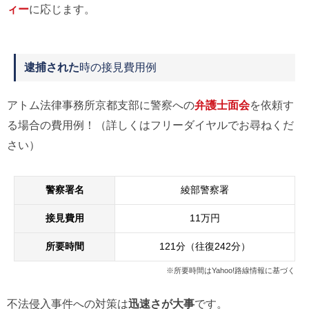
ィー
に応じます。
逮捕された
時の接見費用例
アトム法律事務所京都支部に警察への
弁護士面会
を依頼す
る場合の費用例！（詳しくはフリーダイヤルでお尋ねくだ
さい）
警察署名
綾部警察署
接見費用
11万円
所要時間
121分（往復242分）
※所要時間はYahoo!路線情報に基づく
不法侵入事件への対策は
迅速さが大事
です。