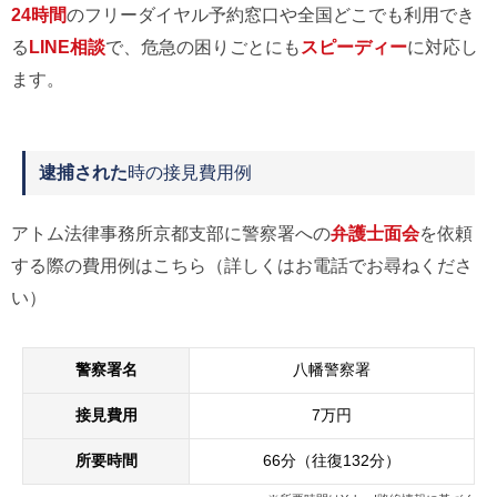
24時間
のフリーダイヤル予約窓口や全国どこでも利用でき
る
LINE相談
で、危急の困りごとにも
スピーディー
に対応し
ます。
逮捕された
時の接見費用例
アトム法律事務所京都支部に警察署への
弁護士面会
を依頼
する際の費用例はこちら（詳しくはお電話でお尋ねくださ
い）
警察署名
八幡警察署
接見費用
7万円
所要時間
66分（往復132分）