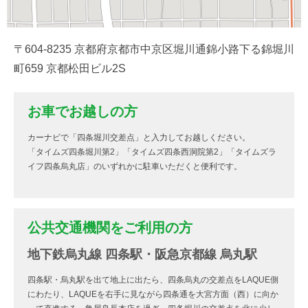
〒604-8235 京都府京都市中京区堀川通錦小路下る錦堀川
町659 京都松田ビル2S
お車でお越しの方
カーナビで「四条堀川交差点」と入力してお越しください。
「タイムズ四条堀川第2」「タイムズ四条西洞院第2」「タイムズラ
イフ四条烏丸店」のいずれかに駐車いただくと便利です。
公共交通機関をご利用の方
地下鉄烏丸線 四条駅・阪急京都線 烏丸駅
四条駅・烏丸駅を出て地上に出たら、四条烏丸の交差点をLAQUE側
にわたり、LAQUEを右手に見ながら四条通を大宮方面（西）に向か