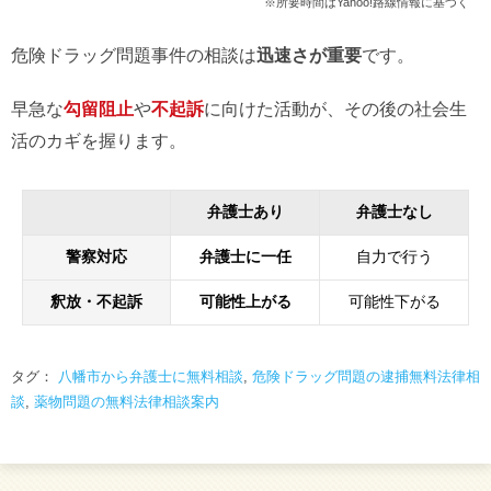
※所要時間はYahoo!路線情報に基づく
危険ドラッグ問題事件の相談は
迅速さが重要
です。
早急な
勾留阻止
や
不起訴
に向けた活動が、その後の社会生
活のカギを握ります。
弁護士あり
弁護士なし
警察対応
弁護士に一任
自力で行う
釈放・不起訴
可能性上がる
可能性下がる
タグ：
八幡市から弁護士に無料相談
,
危険ドラッグ問題の逮捕無料法律相
談
,
薬物問題の無料法律相談案内