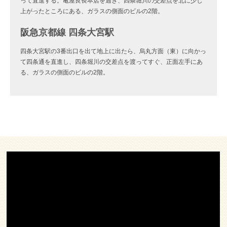
って直進する。亀屋良長本店を過ぎ、四条堀川の交差点を北に少し
上がったところにある、ガラスの側面のビルの2階。
阪急京都線 四条大宮駅
四条大宮駅の3番出口を出て地上に出たら、烏丸方面（東）に向かっ
て四条通を直進し、四条堀川の交差点を渡ってすぐ、正面左手にあ
る、ガラスの側面のビルの2階。