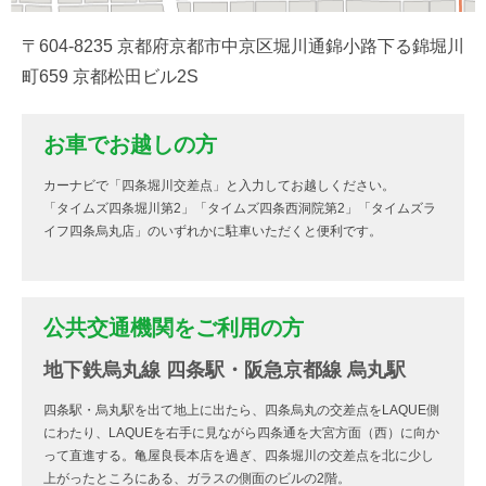
〒604-8235 京都府京都市中京区堀川通錦小路下る錦堀川
町659 京都松田ビル2S
お車でお越しの方
カーナビで「四条堀川交差点」と入力してお越しください。
「タイムズ四条堀川第2」「タイムズ四条西洞院第2」「タイムズラ
イフ四条烏丸店」のいずれかに駐車いただくと便利です。
公共交通機関をご利用の方
地下鉄烏丸線 四条駅・阪急京都線 烏丸駅
四条駅・烏丸駅を出て地上に出たら、四条烏丸の交差点をLAQUE側
にわたり、LAQUEを右手に見ながら四条通を大宮方面（西）に向か
って直進する。亀屋良長本店を過ぎ、四条堀川の交差点を北に少し
上がったところにある、ガラスの側面のビルの2階。