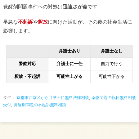
覚醒剤問題事件への対処は
迅速さが命
です。
早急な
不起訴
や
釈放
に向けた活動が、その後の社会生活に
影響します。
弁護士あり
弁護士なし
警察対応
弁護士に一任
自力で行う
釈放・不起訴
可能性上がる
可能性下がる
タグ：
京都市西京区から弁護士に無料法律相談
,
薬物問題の祝日無料相談
受付
,
覚醒剤問題の不起訴無料相談