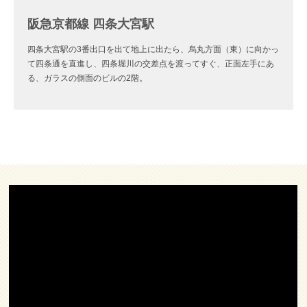
阪急京都線 四条大宮駅
四条大宮駅の3番出口を出て地上に出たら、烏丸方面（東）に向かっ
て四条通を直進し、四条堀川の交差点を渡ってすぐ、正面左手にあ
る、ガラスの側面のビルの2階。