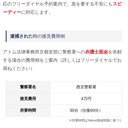
応のフリーダイヤル予約案内で、急を要する不安にも
スピ
ーディー
に対応します。
逮捕された
時の接見費用例
アトム法律事務所京都支部に警察署への
弁護士面会
を依頼
する場合の費用例をご案内（詳しくはフリーダイヤルでお
尋ねください）
警察署名
西京警察署
接見費用
4万円
所要時間
30分（往復60分）
※所要時間はYahoo!路線情報に基づく