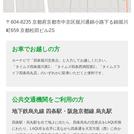
〒604-8235 京都府京都市中京区堀川通錦小路下る錦堀川
町659 京都松田ビル2S
お車でお越しの方
カーナビで「四条堀川交差点」と入力してお越しください。
「タイムズ四条堀川第2」「タイムズ四条西洞院第2」「タイムズラ
イフ四条烏丸店」のいずれかに駐車いただくと便利です。
公共交通機関をご利用の方
地下鉄烏丸線 四条駅・阪急京都線 烏丸駅
四条駅・烏丸駅を出て地上に出たら、四条烏丸の交差点をLAQUE側
にわたり、LAQUEを右手に見ながら四条通を大宮方面（西）に向か