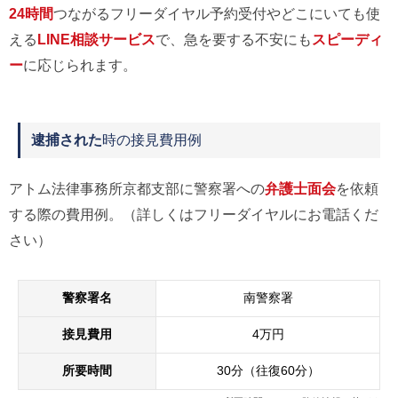
24時間
つながるフリーダイヤル予約受付やどこにいても使
える
LINE相談サービス
で、急を要する不安にも
スピーディ
ー
に応じられます。
逮捕された
時の接見費用例
アトム法律事務所京都支部に警察署への
弁護士面会
を依頼
する際の費用例。（詳しくはフリーダイヤルにお電話くだ
さい）
警察署名
南警察署
接見費用
4万円
所要時間
30分（往復60分）