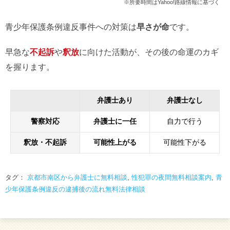
※所要時間はYahoo!路線情報に基づく
青少年保護条例違反事件への対策は
早さが命
です。
早急な
不起訴
や
釈放
に向けた活動が、その後の命運のカギ
を握ります。
弁護士あり
弁護士なし
警察対応
弁護士に一任
自力で行う
釈放・不起訴
可能性上がる
可能性下がる
タグ：
京都市南区から弁護士に無料相談
,
性犯罪の夜間無料相談案内
,
青
少年保護条例違反の逮捕後の流れ無料法律相談