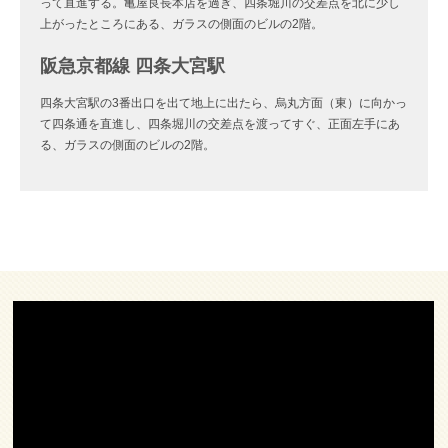
って直進する。亀屋良長本店を過ぎ、四条堀川の交差点を北に少し
上がったところにある、ガラスの側面のビルの2階。
阪急京都線 四条大宮駅
四条大宮駅の3番出口を出て地上に出たら、烏丸方面（東）に向かっ
て四条通を直進し、四条堀川の交差点を渡ってすぐ、正面左手にあ
る、ガラスの側面のビルの2階。