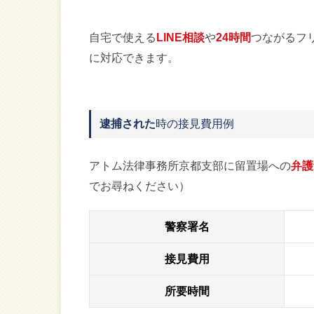
自宅で使える
LINE相談
や
24時間
つながるフ
に対応できます。
逮捕された
時の接見費用例
アトム法律事務所京都支部に留置場への
弁護
でお尋ねください）
警察署名
接見費用
所要時間