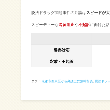
脱法ドラッグ問題事件の弁護は
スピードが大
スピーディーな
勾留阻止
や
不起訴
に向けた活
警察対応
釈放・不起訴
タグ：
京都市西京区から弁護士に無料相談
,
脱法ドラ