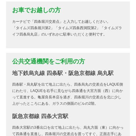
お車でお越しの方
カーナビで「四条堀川交差点」と入力してお越しください。
「タイムズ四条堀川第2」「タイムズ四条西洞院第2」「タイムズラ
イフ四条烏丸店」のいずれかに駐車いただくと便利です。
公共交通機関をご利用の方
地下鉄烏丸線 四条駅・阪急京都線 烏丸駅
四条駅・烏丸駅を出て地上に出たら、四条烏丸の交差点をLAQUE側
にわたり、LAQUEを右手に見ながら四条通を大宮方面（西）に向か
って直進する。亀屋良長本店を過ぎ、四条堀川の交差点を北に少し
上がったところにある、ガラスの側面のビルの2階。
阪急京都線 四条大宮駅
四条大宮駅の3番出口を出て地上に出たら、烏丸方面（東）に向かっ
て四条通を直進し、四条堀川の交差点を渡ってすぐ、正面左手にあ