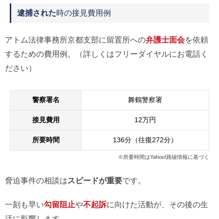
逮捕された
時の接見費用例
アトム法律事務所京都支部に留置所への
弁護士面会
を依頼
するための費用例。（詳しくはフリーダイヤルにお電話く
ださい）
警察署名
舞鶴警察署
接見費用
12万円
所要時間
136分（往復272分）
※所要時間はYahoo!路線情報に基づく
脅迫事件の相談は
スピードが重要
です。
一刻も早い
勾留阻止
や
不起訴
に向けた活動が、その後の生
活に影響します。