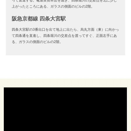
って直進する。亀屋良長本店を過ぎ、四条堀川の交差点を北に少し
上がったところにある、ガラスの側面のビルの2階。
阪急京都線 四条大宮駅
四条大宮駅の3番出口を出て地上に出たら、烏丸方面（東）に向かっ
て四条通を直進し、四条堀川の交差点を渡ってすぐ、正面左手にあ
る、ガラスの側面のビルの2階。