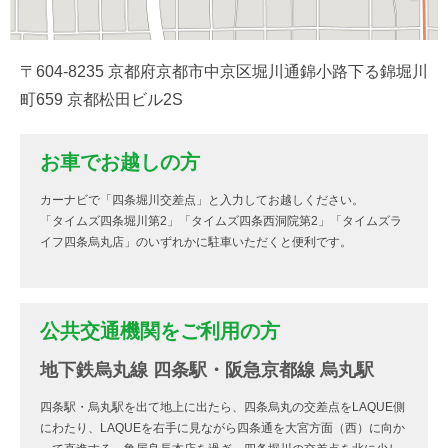
〒604-8235 京都府京都市中京区堀川通錦小路下る錦堀川
町659 京都松田ビル2S
お車でお越しの方
カーナビで「四条堀川交差点」と入力してお越しください。
「タイムズ四条堀川第2」「タイムズ四条西洞院第2」「タイムズラ
イフ四条烏丸店」のいずれかに駐車いただくと便利です。
公共交通機関をご利用の方
地下鉄烏丸線 四条駅・阪急京都線 烏丸駅
四条駅・烏丸駅を出て地上に出たら、四条烏丸の交差点をLAQUE側
にわたり、LAQUEを右手に見ながら四条通を大宮方面（西）に向か