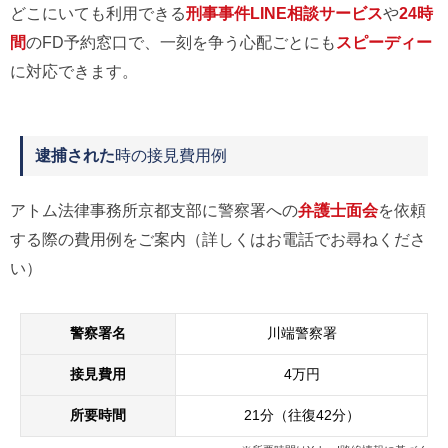
どこにいても利用できる
刑事事件LINE相談サービス
や
24時
間
のFD予約窓口で、一刻を争う心配ごとにも
スピーディー
に対応できます。
逮捕された
時の接見費用例
アトム法律事務所京都支部に警察署への
弁護士面会
を依頼
する際の費用例をご案内（詳しくはお電話でお尋ねくださ
い）
警察署名
川端警察署
接見費用
4万円
所要時間
21分（往復42分）