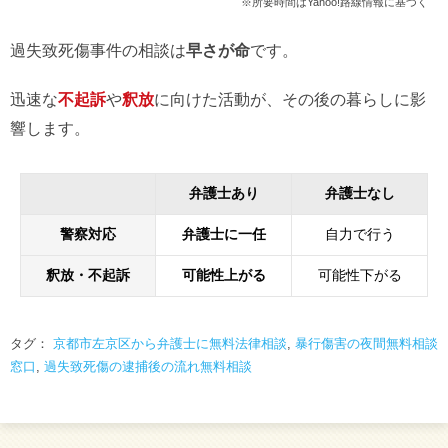
※所要時間はYahoo!路線情報に基づく
過失致死傷事件の相談は
早さが命
です。
迅速な
不起訴
や
釈放
に向けた活動が、その後の暮らしに影
響します。
弁護士あり
弁護士なし
警察対応
弁護士に一任
自力で行う
釈放・不起訴
可能性上がる
可能性下がる
タグ：
京都市左京区から弁護士に無料法律相談
,
暴行傷害の夜間無料相談
窓口
,
過失致死傷の逮捕後の流れ無料相談