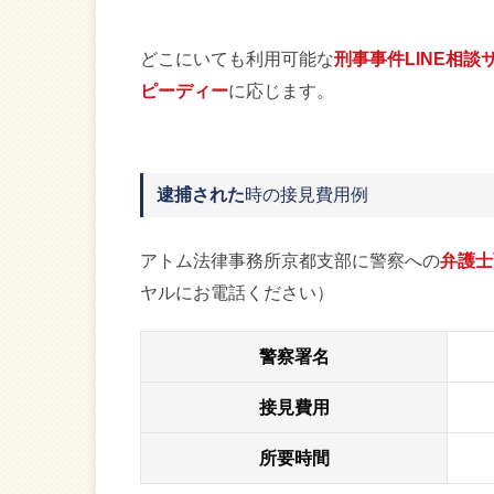
どこにいても利用可能な
刑事事件LINE相談
ピーディー
に応じます。
逮捕された
時の接見費用例
アトム法律事務所京都支部に警察への
弁護士
ヤルにお電話ください）
警察署名
接見費用
所要時間