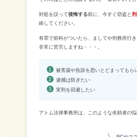
対処を誤って
後悔する
前に、今すぐ窃盗と
刑
絡してください。
有罪で前科がついたら、ましてや刑務所行き
非常に苦労しますね・・・。
被害届や告訴を思いとどまってもら
逮捕は防ぎたい
実刑を回避したい
アトム法律事務所は、このような依頼者の悩
PCやス