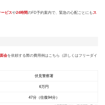
サービス
や
24時間
のFD予約案内で、緊急の心配ごとにも
ス
面会
を依頼する際の費用例はこちら（詳しくはフリーダイ
伏見警察署
6万円
47分（往復94分）