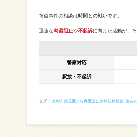
窃盗事件の相談は
時間との戦い
です。
迅速な
勾留阻止
や
不起訴
に向けた活動が、そ
警察対応
釈放・不起訴
タグ：
京都市伏見区から弁護士に無料法律相談
,
盗み