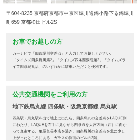
〒604-8235 京都府京都市中京区堀川通錦小路下る錦堀川
町659 京都松田ビル2S
お車でお越しの方
カーナビで「四条堀川交差点」と入力してお越しください。
「タイムズ四条堀川第2」「タイムズ四条西洞院第2」「タイムズラ
イフ四条烏丸店」のいずれかに駐車いただくと便利です。
公共交通機関をご利用の方
地下鉄烏丸線 四条駅・阪急京都線 烏丸駅
四条駅・烏丸駅を出て地上に出たら、四条烏丸の交差点をLAQUE側
にわたり、LAQUEを右手に見ながら四条通を大宮方面（西）に向か
って直進する。亀屋良長本店を過ぎ、四条堀川の交差点を北に少し
上がったところにある、ガラスの側面のビルの2階。