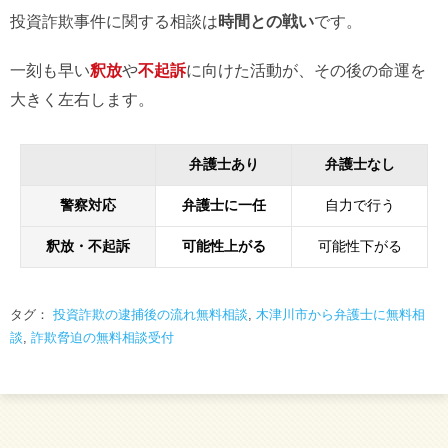
投資詐欺事件に関する相談は
時間との戦い
です。
一刻も早い
釈放
や
不起訴
に向けた活動が、その後の命運を
大きく左右します。
弁護士あり
弁護士なし
警察対応
弁護士に一任
自力で行う
釈放・不起訴
可能性上がる
可能性下がる
タグ：
投資詐欺の逮捕後の流れ無料相談
,
木津川市から弁護士に無料相
談
,
詐欺脅迫の無料相談受付