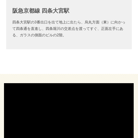
阪急京都線 四条大宮駅
四条大宮駅の3番出口を出て地上に出たら、烏丸方面（東）に向かっ
て四条通を直進し、四条堀川の交差点を渡ってすぐ、正面左手にあ
る、ガラスの側面のビルの2階。