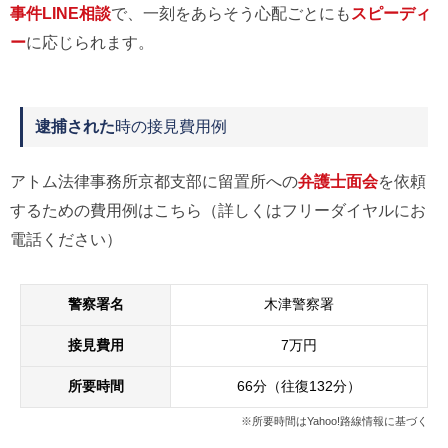
事件LINE相談
で、一刻をあらそう心配ごとにも
スピーディ
ー
に応じられます。
逮捕された
時の接見費用例
アトム法律事務所京都支部に留置所への
弁護士面会
を依頼
するための費用例はこちら（詳しくはフリーダイヤルにお
電話ください）
警察署名
木津警察署
接見費用
7万円
所要時間
66分（往復132分）
※所要時間はYahoo!路線情報に基づく