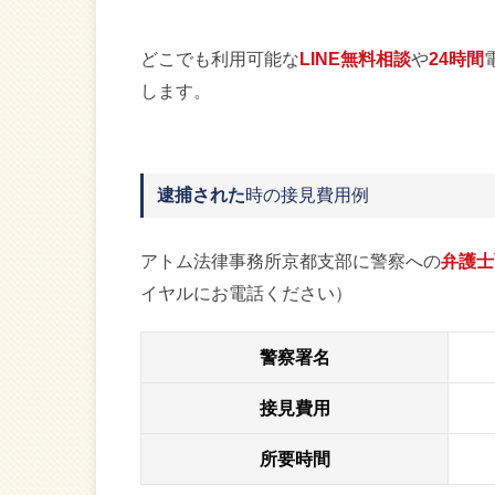
どこでも利用可能な
LINE無料相談
や
24時間
します。
逮捕された
時の接見費用例
アトム法律事務所京都支部に警察への
弁護士
イヤルにお電話ください）
警察署名
接見費用
所要時間