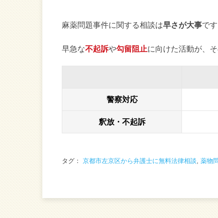
麻薬問題事件に関する相談は
早さが大事
です
早急な
不起訴
や
勾留阻止
に向けた活動が、そ
警察対応
釈放・不起訴
タグ：
京都市左京区から弁護士に無料法律相談
,
薬物