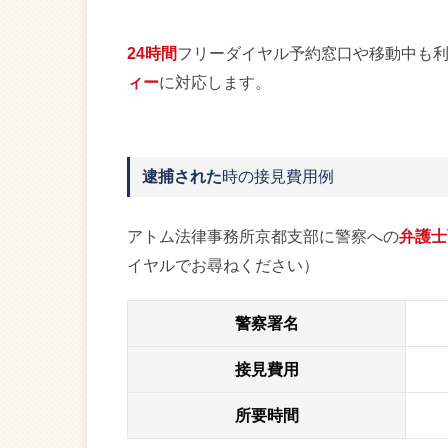
24時間
フリーダイヤル予約窓口や移動中も
ィー
に対応します。
逮捕された
時の接見費用例
アトム法律事務所京都支部に警察への
弁護士
イヤルでお尋ねください）
警察署名
接見費用
所要時間