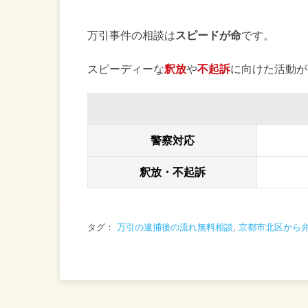
万引事件の相談は
スピードが命
です。
スピーディーな
釈放
や
不起訴
に向けた活動が
警察対応
釈放・不起訴
タグ：
万引の逮捕後の流れ無料相談
,
京都市北区から