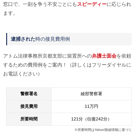
窓口で、一刻を争う不安ごとにも
スピーディー
に応じられ
ます。
逮捕された
時の接見費用例
アトム法律事務所京都支部に留置所への
弁護士面会
を依頼
するための費用例をご案内！（詳しくはフリーダイヤルに
お電話ください）
警察署名
綾部警察署
接見費用
11万円
所要時間
121分（往復242分）
※所要時間はYahoo!路線情報に基づく