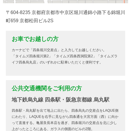
〒604-8235 京都府京都市中京区堀川通錦小路下る錦堀川
町659 京都松田ビル2S
お車でお越しの方
カーナビで「四条堀川交差点」と入力してお越しください。
「タイムズ四条堀川第2」「タイムズ四条西洞院第2」「タイムズラ
イフ四条烏丸店」のいずれかに駐車いただくと便利です。
公共交通機関をご利用の方
地下鉄烏丸線 四条駅・阪急京都線 烏丸駅
四条駅・烏丸駅を出て地上に出たら、四条烏丸の交差点をLAQUE側
にわたり、LAQUEを右手に見ながら四条通を大宮方面（西）に向か
って直進する。亀屋良長本店を過ぎ、四条堀川の交差点を北に少し
上がったところにある、ガラスの側面のビルの2階。