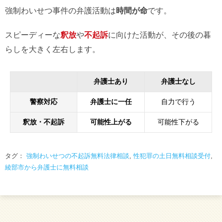
強制わいせつ事件の弁護活動は
時間が命
です。
スピーディーな
釈放
や
不起訴
に向けた活動が、その後の暮
らしを大きく左右します。
弁護士あり
弁護士なし
警察対応
弁護士に一任
自力で行う
釈放・不起訴
可能性上がる
可能性下がる
タグ：
強制わいせつの不起訴無料法律相談
,
性犯罪の土日無料相談受付
,
綾部市から弁護士に無料相談