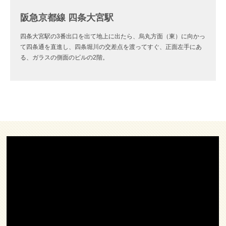
阪急京都線 四条大宮駅
四条大宮駅の3番出口を出て地上に出たら、烏丸方面（東）に向かっ
て四条通を直進し、四条堀川の交差点を渡ってすぐ、正面左手にあ
る、ガラスの側面のビルの2階。