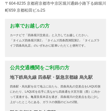
〒604-8235 京都府京都市中京区堀川通錦小路下る錦堀川
町659 京都松田ビル2S
お車でお越しの方
カーナビで「四条堀川交差点」と入力してお越しください。
「タイムズ四条堀川第2」「タイムズ四条西洞院第2」「タイムズラ
イフ四条烏丸店」のいずれかに駐車いただくと便利です。
公共交通機関をご利用の方
地下鉄烏丸線 四条駅・阪急京都線 烏丸駅
四条駅・烏丸駅を出て地上に出たら、四条烏丸の交差点をLAQUE側
にわたり、LAQUEを右手に見ながら四条通を大宮方面（西）に向か
って直進する。亀屋良長本店を過ぎ、四条堀川の交差点を北に少し
上がったところにある、ガラスの側面のビルの2階。