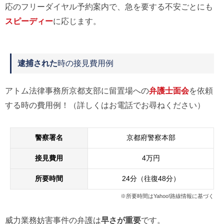
応のフリーダイヤル予約案内で、急を要する不安ごとにも
スピーディー
に応じます。
逮捕された
時の接見費用例
アトム法律事務所京都支部に留置場への
弁護士面会
を依頼
する時の費用例！（詳しくはお電話でお尋ねください）
警察署名
京都府警察本部
接見費用
4万円
所要時間
24分（往復48分）
※所要時間はYahoo!路線情報に基づく
威力業務妨害事件の弁護は
早さが重要
です。