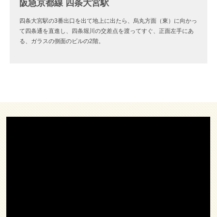
阪急京都線 四条大宮駅
四条大宮駅の3番出口を出て地上に出たら、烏丸方面（東）に向かっ
て四条通を直進し、四条堀川の交差点を渡ってすぐ、正面左手にあ
る、ガラスの側面のビルの2階。