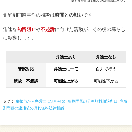
※所要時間はYahoo!路線情報に基づく
覚醒剤問題事件の相談は
時間との戦い
です。
迅速な
勾留阻止
や
不起訴
に向けた活動が、その後の暮らし
に影響します。
弁護士あり
弁護士なし
警察対応
弁護士に一任
自力で行う
釈放・不起訴
可能性上がる
可能性下がる
タグ：
京都市から弁護士に無料相談
,
薬物問題の早朝無料相談窓口
,
覚醒
剤問題の逮捕後の流れ無料法律相談