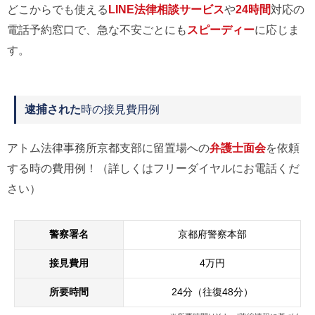
どこからでも使える
LINE法律相談サービス
や
24時間
対応の
電話予約窓口で、急な不安ごとにも
スピーディー
に応じま
す。
逮捕された
時の接見費用例
アトム法律事務所京都支部に留置場への
弁護士面会
を依頼
する時の費用例！（詳しくはフリーダイヤルにお電話くだ
さい）
警察署名
京都府警察本部
接見費用
4万円
所要時間
24分（往復48分）