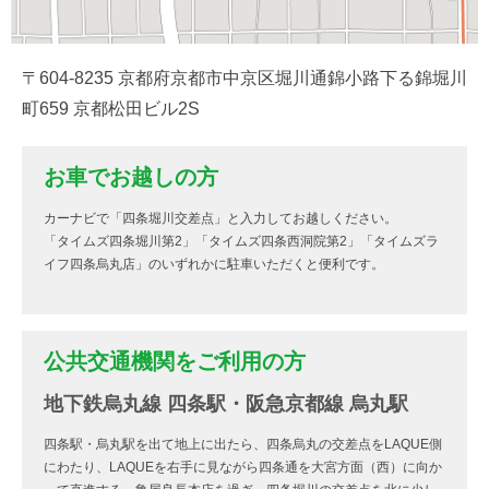
〒604-8235 京都府京都市中京区堀川通錦小路下る錦堀川
町659 京都松田ビル2S
お車でお越しの方
カーナビで「四条堀川交差点」と入力してお越しください。
「タイムズ四条堀川第2」「タイムズ四条西洞院第2」「タイムズラ
イフ四条烏丸店」のいずれかに駐車いただくと便利です。
公共交通機関をご利用の方
地下鉄烏丸線 四条駅・阪急京都線 烏丸駅
四条駅・烏丸駅を出て地上に出たら、四条烏丸の交差点をLAQUE側
にわたり、LAQUEを右手に見ながら四条通を大宮方面（西）に向か