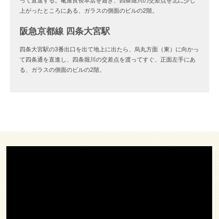
って直進する。亀屋良長本店を過ぎ、四条堀川の交差点を北に少し
上がったところにある、ガラスの側面のビルの2階。
阪急京都線 四条大宮駅
四条大宮駅の3番出口を出て地上に出たら、烏丸方面（東）に向かっ
て四条通を直進し、四条堀川の交差点を渡ってすぐ、正面左手にあ
る、ガラスの側面のビルの2階。