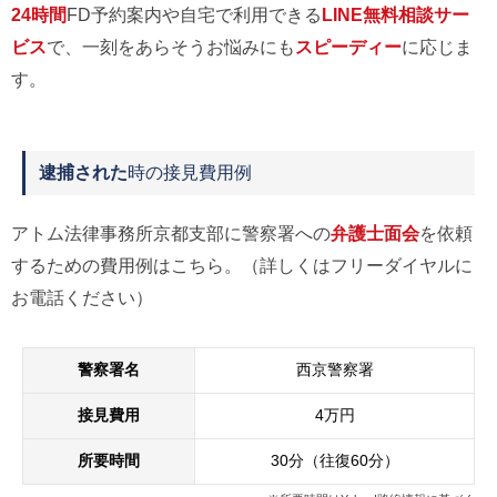
24時間
FD予約案内や自宅で利用できる
LINE無料相談サー
ビス
で、一刻をあらそうお悩みにも
スピーディー
に応じま
す。
逮捕された
時の接見費用例
アトム法律事務所京都支部に警察署への
弁護士面会
を依頼
するための費用例はこちら。（詳しくはフリーダイヤルに
お電話ください）
警察署名
西京警察署
接見費用
4万円
所要時間
30分（往復60分）