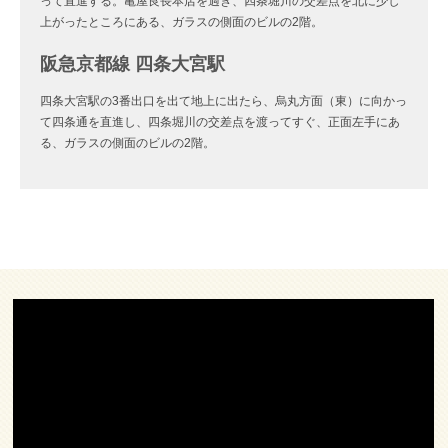
って直進する。亀屋良長本店を過ぎ、四条堀川の交差点を北に少し
上がったところにある、ガラスの側面のビルの2階。
阪急京都線 四条大宮駅
四条大宮駅の3番出口を出て地上に出たら、烏丸方面（東）に向かっ
て四条通を直進し、四条堀川の交差点を渡ってすぐ、正面左手にあ
る、ガラスの側面のビルの2階。