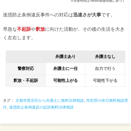
※所要時間はYahoo!路線情報に基づく
迷惑防止条例違反事件への対応は
迅速さが大事
です。
早急な
不起訴
や
釈放
に向けた活動が、その後の生活を大き
く左右します。
弁護士あり
弁護士なし
警察対応
弁護士に一任
自力で行う
釈放・不起訴
可能性上がる
可能性下がる
タグ：
京都市西京区から弁護士に無料法律相談
,
性犯罪の休日無料相談受
付
,
迷惑防止条例違反の起訴無料法律相談