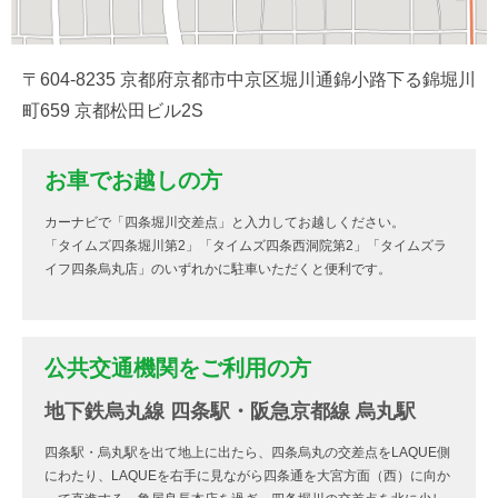
〒604-8235 京都府京都市中京区堀川通錦小路下る錦堀川
町659 京都松田ビル2S
お車でお越しの方
カーナビで「四条堀川交差点」と入力してお越しください。
「タイムズ四条堀川第2」「タイムズ四条西洞院第2」「タイムズラ
イフ四条烏丸店」のいずれかに駐車いただくと便利です。
公共交通機関をご利用の方
地下鉄烏丸線 四条駅・阪急京都線 烏丸駅
四条駅・烏丸駅を出て地上に出たら、四条烏丸の交差点をLAQUE側
にわたり、LAQUEを右手に見ながら四条通を大宮方面（西）に向か