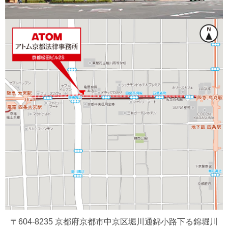
〒604-8235 京都府京都市中京区堀川通錦小路下る錦堀川