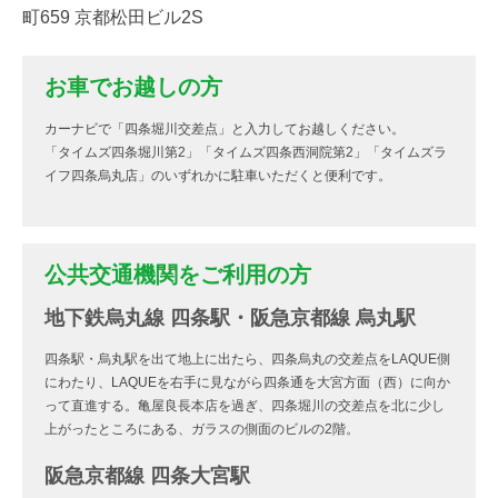
町659 京都松田ビル2S
お車でお越しの方
カーナビで「四条堀川交差点」と入力してお越しください。
「タイムズ四条堀川第2」「タイムズ四条西洞院第2」「タイムズラ
イフ四条烏丸店」のいずれかに駐車いただくと便利です。
公共交通機関をご利用の方
地下鉄烏丸線 四条駅・阪急京都線 烏丸駅
四条駅・烏丸駅を出て地上に出たら、四条烏丸の交差点をLAQUE側
にわたり、LAQUEを右手に見ながら四条通を大宮方面（西）に向か
って直進する。亀屋良長本店を過ぎ、四条堀川の交差点を北に少し
上がったところにある、ガラスの側面のビルの2階。
阪急京都線 四条大宮駅