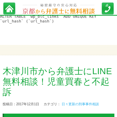
WordPress データベースエラー:
[Duplicate entry '' for key
'url_hash']
ALTER TABLE `wp_blc_links` ADD UNIQUE KEY
`url_hash` (`url_hash`)
木津川市から弁護士にLINE
無料相談！児童買春と不起
訴
投稿日：2017年12月1日
カテゴリ：
日々更新の刑事事件相談