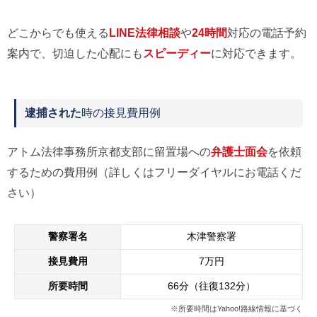
どこからでも使える
LINE法律相談
や
24時間
対応の電話予約
案内で、切迫した心配にも
スピーディー
に対応できます。
逮捕された
時の接見費用例
アトム法律事務所京都支部に留置場への
弁護士面会
を依頼
するための費用例（詳しくはフリーダイヤルにお電話くだ
さい）
警察署名
木津警察署
接見費用
7万円
所要時間
66分（往復132分）
※所要時間はYahoo!路線情報に基づく