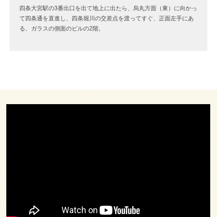
四条大宮駅の3番出口を出て地上に出たら、烏丸方面（東）に向かっ
て四条通を直進し、四条堀川の交差点を渡ってすぐ、正面左手にあ
る、ガラスの側面のビルの2階。