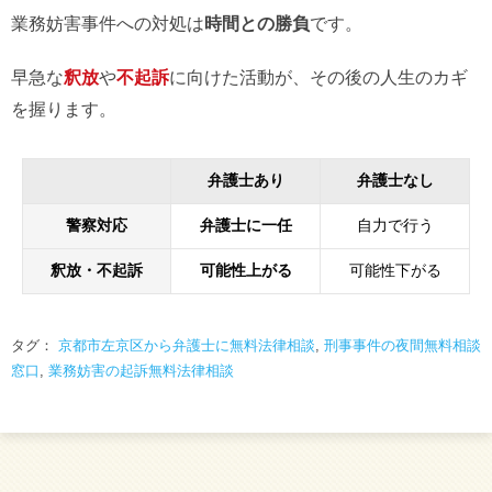
業務妨害事件への対処は
時間との勝負
です。
早急な
釈放
や
不起訴
に向けた活動が、その後の人生のカギ
を握ります。
弁護士あり
弁護士なし
警察対応
弁護士に一任
自力で行う
釈放・不起訴
可能性上がる
可能性下がる
タグ：
京都市左京区から弁護士に無料法律相談
,
刑事事件の夜間無料相談
窓口
,
業務妨害の起訴無料法律相談