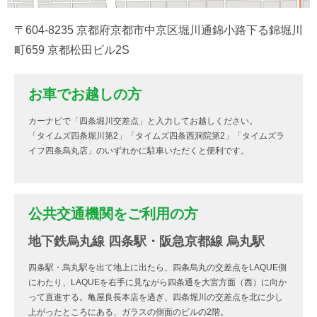
〒604-8235 京都府京都市中京区堀川通錦小路下る錦堀川
町659 京都松田ビル2S
お車でお越しの方
カーナビで「四条堀川交差点」と入力してお越しください。
「タイムズ四条堀川第2」「タイムズ四条西洞院第2」「タイムズラ
イフ四条烏丸店」のいずれかに駐車いただくと便利です。
公共交通機関をご利用の方
地下鉄烏丸線 四条駅・阪急京都線 烏丸駅
四条駅・烏丸駅を出て地上に出たら、四条烏丸の交差点をLAQUE側
にわたり、LAQUEを右手に見ながら四条通を大宮方面（西）に向か
って直進する。亀屋良長本店を過ぎ、四条堀川の交差点を北に少し
上がったところにある、ガラスの側面のビルの2階。