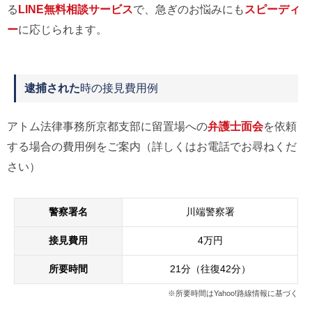
る
LINE無料相談サービス
で、急ぎのお悩みにも
スピーディ
ー
に応じられます。
逮捕された
時の接見費用例
アトム法律事務所京都支部に留置場への
弁護士面会
を依頼
する場合の費用例をご案内（詳しくはお電話でお尋ねくだ
さい）
警察署名
川端警察署
接見費用
4万円
所要時間
21分（往復42分）
※所要時間はYahoo!路線情報に基づく