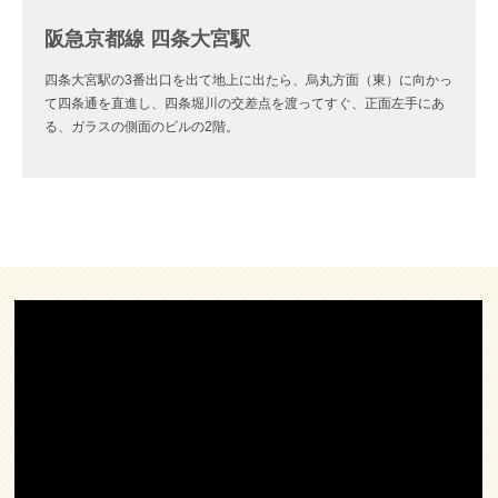
阪急京都線 四条大宮駅
四条大宮駅の3番出口を出て地上に出たら、烏丸方面（東）に向かっ
て四条通を直進し、四条堀川の交差点を渡ってすぐ、正面左手にあ
る、ガラスの側面のビルの2階。