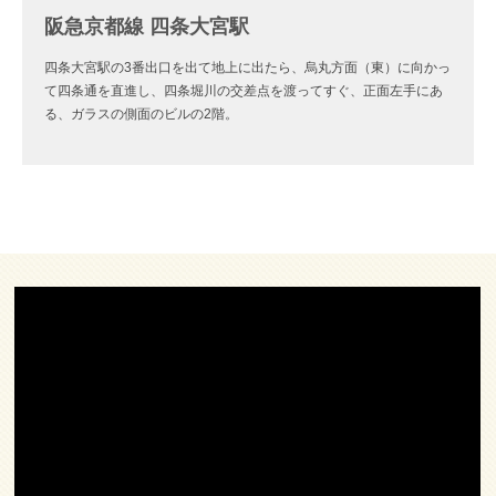
阪急京都線 四条大宮駅
四条大宮駅の3番出口を出て地上に出たら、烏丸方面（東）に向かっ
て四条通を直進し、四条堀川の交差点を渡ってすぐ、正面左手にあ
る、ガラスの側面のビルの2階。