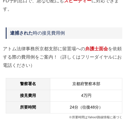
FD予約窓口で、急な心配にも
スピーディー
に対応できま
す。
逮捕された
時の接見費用例
アトム法律事務所京都支部に留置場への
弁護士面会
を依頼
する際の費用例をご案内！（詳しくはフリーダイヤルにお
電話ください）
警察署名
京都府警察本部
接見費用
4万円
所要時間
24分（往復48分）
※所要時間はYahoo!路線情報に基づく