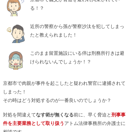
る！？
近所の警察から孫が警察沙汰を犯してしまっ
たと教えられました！
このまま留置施設にいる倅は刑務所行きは避
けられないんでしょうか！？
京都市で肉親が事件を起こしたと疑われ警官に逮捕されて
しまった！
その時はどう対処するのが一番良いのでしょうか？
対処を間違えて
なす術が無くなる
前に、早く脅迫と
刑事事
件を主要業務として取り扱う
アトム法律事務所の弁護士に
相談です。