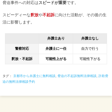
脅迫事件への対応は
スピードが重要
です。
スピーディーな
釈放
や
不起訴
に向けた活動が、その後の生
活に影響します。
弁護士あり
弁護士なし
警察対応
弁護士に一任
自力で行う
釈放・不起訴
可能性上がる
可能性下がる
タグ：
京都市から弁護士に無料相談
,
脅迫の不起訴無料法律相談
,
詐欺脅
迫の無料法律相談予約