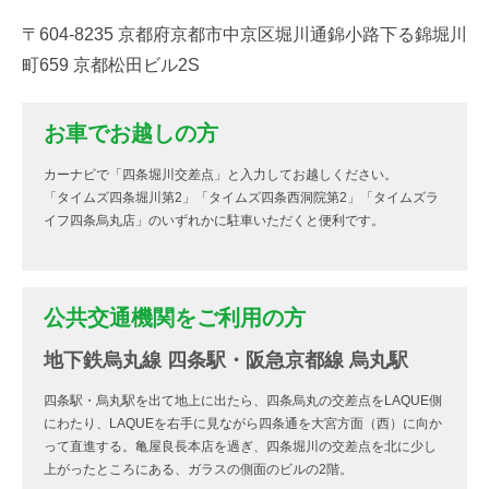
〒604-8235 京都府京都市中京区堀川通錦小路下る錦堀川
町659 京都松田ビル2S
お車でお越しの方
カーナビで「四条堀川交差点」と入力してお越しください。
「タイムズ四条堀川第2」「タイムズ四条西洞院第2」「タイムズラ
イフ四条烏丸店」のいずれかに駐車いただくと便利です。
公共交通機関をご利用の方
地下鉄烏丸線 四条駅・阪急京都線 烏丸駅
四条駅・烏丸駅を出て地上に出たら、四条烏丸の交差点をLAQUE側
にわたり、LAQUEを右手に見ながら四条通を大宮方面（西）に向か
って直進する。亀屋良長本店を過ぎ、四条堀川の交差点を北に少し
上がったところにある、ガラスの側面のビルの2階。