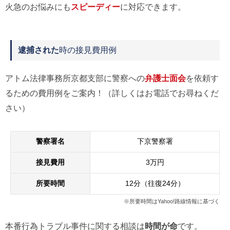
火急のお悩みにも
スピーディー
に対応できます。
逮捕された
時の接見費用例
アトム法律事務所京都支部に警察への
弁護士面会
を依頼す
るための費用例をご案内！（詳しくはお電話でお尋ねくだ
さい）
警察署名
下京警察署
接見費用
3万円
所要時間
12分（往復24分）
※所要時間はYahoo!路線情報に基づく
本番行為トラブル事件に関する相談は
時間が命
です。