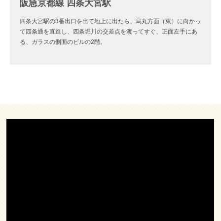
阪急京都線 四条大宮駅
四条大宮駅の3番出口を出て地上に出たら、烏丸方面（東）に向かっ
て四条通を直進し、四条堀川の交差点を渡ってすぐ、正面左手にあ
る、ガラスの側面のビルの2階。