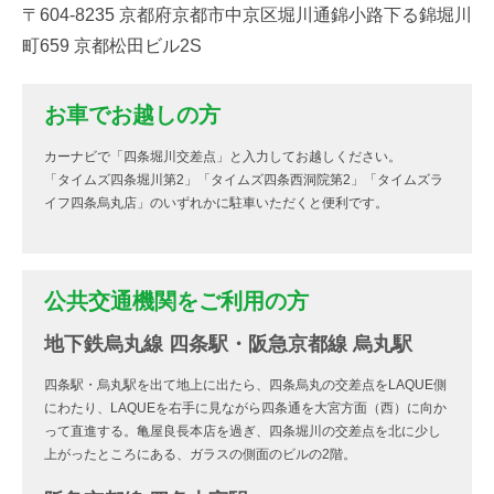
〒604-8235 京都府京都市中京区堀川通錦小路下る錦堀川
町659 京都松田ビル2S
お車でお越しの方
カーナビで「四条堀川交差点」と入力してお越しください。
「タイムズ四条堀川第2」「タイムズ四条西洞院第2」「タイムズラ
イフ四条烏丸店」のいずれかに駐車いただくと便利です。
公共交通機関をご利用の方
地下鉄烏丸線 四条駅・阪急京都線 烏丸駅
四条駅・烏丸駅を出て地上に出たら、四条烏丸の交差点をLAQUE側
にわたり、LAQUEを右手に見ながら四条通を大宮方面（西）に向か
って直進する。亀屋良長本店を過ぎ、四条堀川の交差点を北に少し
上がったところにある、ガラスの側面のビルの2階。