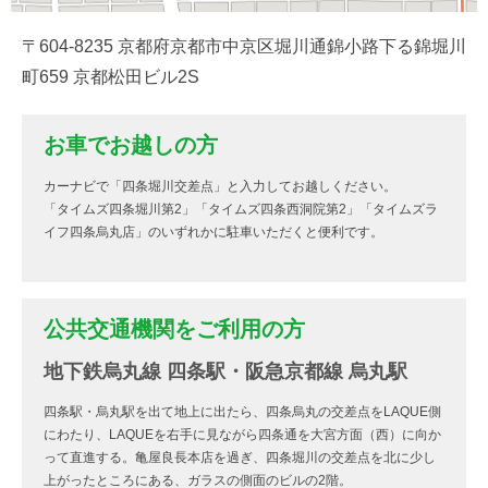
〒604-8235 京都府京都市中京区堀川通錦小路下る錦堀川
町659 京都松田ビル2S
お車でお越しの方
カーナビで「四条堀川交差点」と入力してお越しください。
「タイムズ四条堀川第2」「タイムズ四条西洞院第2」「タイムズラ
イフ四条烏丸店」のいずれかに駐車いただくと便利です。
公共交通機関をご利用の方
地下鉄烏丸線 四条駅・阪急京都線 烏丸駅
四条駅・烏丸駅を出て地上に出たら、四条烏丸の交差点をLAQUE側
にわたり、LAQUEを右手に見ながら四条通を大宮方面（西）に向か
って直進する。亀屋良長本店を過ぎ、四条堀川の交差点を北に少し
上がったところにある、ガラスの側面のビルの2階。