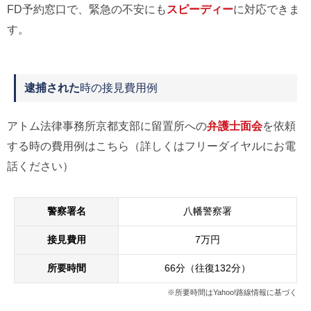
FD予約窓口で、緊急の不安にも
スピーディー
に対応できま
す。
逮捕された
時の接見費用例
アトム法律事務所京都支部に留置所への
弁護士面会
を依頼
する時の費用例はこちら（詳しくはフリーダイヤルにお電
話ください）
警察署名
八幡警察署
接見費用
7万円
所要時間
66分（往復132分）
※所要時間はYahoo!路線情報に基づく