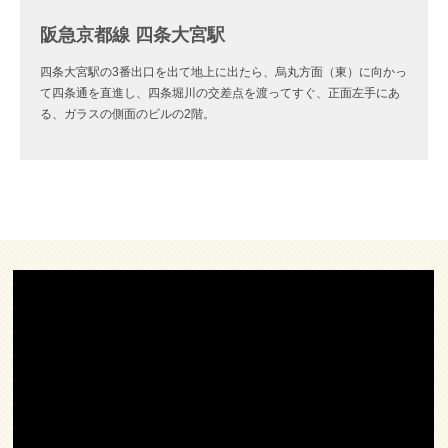
阪急京都線 四条大宮駅
四条大宮駅の3番出口を出て地上に出たら、烏丸方面（東）に向かっ
て四条通を直進し、四条堀川の交差点を渡ってすぐ、正面左手にあ
る、ガラスの側面のビルの2階。