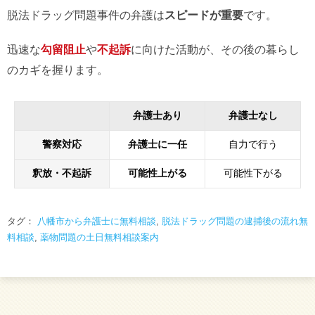
脱法ドラッグ問題事件の弁護は
スピードが重要
です。
迅速な
勾留阻止
や
不起訴
に向けた活動が、その後の暮らし
のカギを握ります。
弁護士あり
弁護士なし
警察対応
弁護士に一任
自力で行う
釈放・不起訴
可能性上がる
可能性下がる
タグ：
八幡市から弁護士に無料相談
,
脱法ドラッグ問題の逮捕後の流れ無
料相談
,
薬物問題の土日無料相談案内