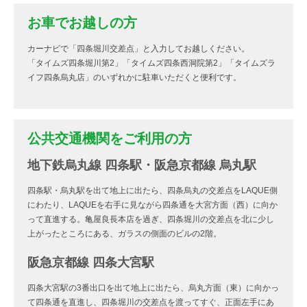
お車でお越しの方
カーナビで「四条堀川交差点」と入力してお越しください。
「タイムズ四条堀川第2」「タイムズ四条西洞院第2」「タイムズラ
イフ四条烏丸店」のいずれかに駐車いただくと便利です。
公共交通機関をご利用の方
地下鉄烏丸線 四条駅・阪急京都線 烏丸駅
四条駅・烏丸駅を出て地上に出たら、四条烏丸の交差点をLAQUE側
にわたり、LAQUEを右手に見ながら四条通を大宮方面（西）に向か
って直進する。亀屋良長本店を過ぎ、四条堀川の交差点を北に少し
上がったところにある、ガラスの側面のビルの2階。
阪急京都線 四条大宮駅
四条大宮駅の3番出口を出て地上に出たら、烏丸方面（東）に向かっ
て四条通を直進し、四条堀川の交差点を渡ってすぐ、正面左手にあ