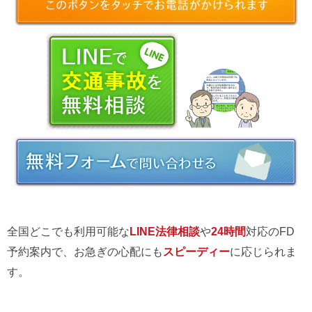
全国どこでも利用可能な
LINE法律相談
や
24時間
対応のFD
予約案内で、お急ぎの心配にも
スピーディー
に応じられま
す。