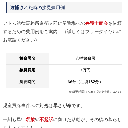
逮捕された
時の接見費用例
アトム法律事務所京都支部に留置場への
弁護士面会
を依頼
するための費用例をご案内！（詳しくはフリーダイヤルに
お電話ください）
警察署名
八幡警察署
接見費用
7万円
所要時間
66分（往復132分）
※所要時間はYahoo!路線情報に基づく
児童買春事件への対処は
早さが命
です。
一刻も早い
釈放
や
不起訴
に向けた活動が、その後の暮らし
を大きく左右します。