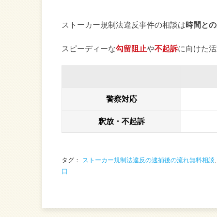
ストーカー規制法違反事件の相談は
時間との
スピーディーな
勾留阻止
や
不起訴
に向けた活
警察対応
釈放・不起訴
タグ：
ストーカー規制法違反の逮捕後の流れ無料相談
口