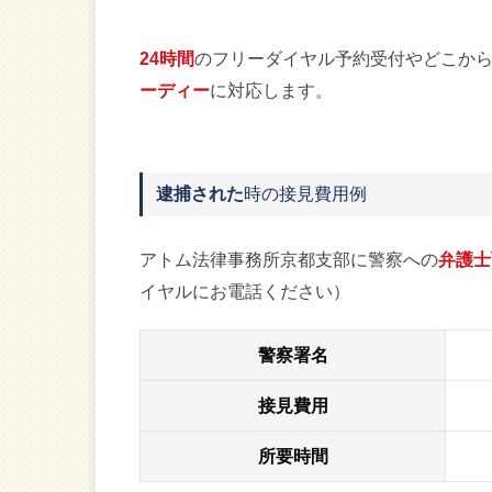
24時間
のフリーダイヤル予約受付やどこか
ーディー
に対応します。
逮捕された
時の接見費用例
アトム法律事務所京都支部に警察への
弁護士
イヤルにお電話ください）
警察署名
接見費用
所要時間