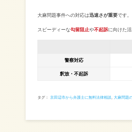
大麻問題事件への対応は
迅速さが重要
です。
スピーディーな
勾留阻止
や
不起訴
に向けた活
警察対応
釈放・不起訴
タグ：
京田辺市から弁護士に無料法律相談
,
大麻問題