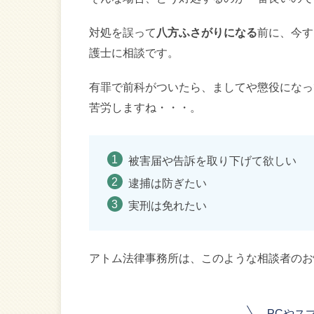
対処を誤って
八方ふさがりになる
前に、今す
護士に相談です。
有罪で前科がついたら、ましてや懲役になっ
苦労しますね・・・。
被害届や告訴を取り下げて欲しい
逮捕は防ぎたい
実刑は免れたい
アトム法律事務所は、このような相談者のお
PCやス