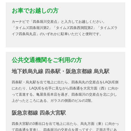
お車でお越しの方
カーナビで「四条堀川交差点」と入力してお越しください。
「タイムズ四条堀川第2」「タイムズ四条西洞院第2」「タイムズラ
イフ四条烏丸店」のいずれかに駐車いただくと便利です。
公共交通機関をご利用の方
地下鉄烏丸線 四条駅・阪急京都線 烏丸駅
四条駅・烏丸駅を出て地上に出たら、四条烏丸の交差点をLAQUE側
にわたり、LAQUEを右手に見ながら四条通を大宮方面（西）に向か
って直進する。亀屋良長本店を過ぎ、四条堀川の交差点を北に少し
上がったところにある、ガラスの側面のビルの2階。
阪急京都線 四条大宮駅
四条大宮駅の3番出口を出て地上に出たら、烏丸方面（東）に向かっ
て四条通を直進し、四条堀川の交差点を渡ってすぐ、正面左手にあ