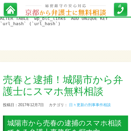
WordPress データベースエラー:
[Duplicate entry '' for key
'url_hash']
ALTER TABLE `wp_blc_links` ADD UNIQUE KEY
`url_hash` (`url_hash`)
売春と逮捕！城陽市から弁
護士にスマホ無料相談
投稿日：2017年12月7日
カテゴリ：
日々更新の刑事事件相談
城陽市から売春の逮捕のスマホ相談