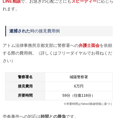
LINE相談
で、お急ぎの心配ごとにも
スピーディー
に応じら
れます。
逮捕された
時の接見費用例
アトム法律事務所京都支部に警察署への
弁護士面会
を依頼
する際の費用例。（詳しくはフリーダイヤルでお尋ねくだ
さい）
警察署名
城陽警察署
接見費用
6万円
所要時間
59分（往復118分）
※所要時間はYahoo!路線情報に基づく
売春事件への対応は
時間との勝負
です。