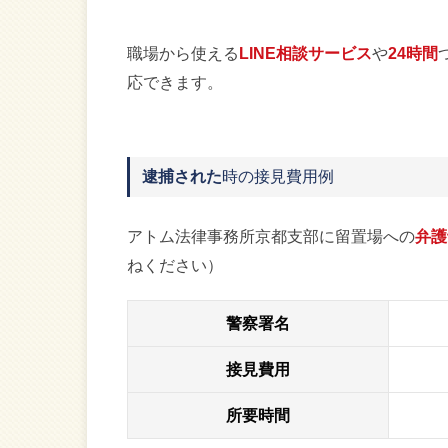
職場から使える
LINE相談サービス
や
24時間
応できます。
逮捕された
時の接見費用例
アトム法律事務所京都支部に留置場への
弁護
ねください）
警察署名
接見費用
所要時間