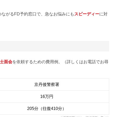
つながるFD予約窓口で、急なお悩みにも
スピーディー
に対
士面会
を依頼するための費用例。（詳しくはお電話でお尋
京丹後警察署
16万円
205分（往復410分）