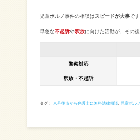
児童ポルノ事件の相談は
スピードが大事
です
早急な
不起訴
や
釈放
に向けた活動が、その後
警察対応
釈放・不起訴
タグ：
京丹後市から弁護士に無料法律相談
,
児童ポル