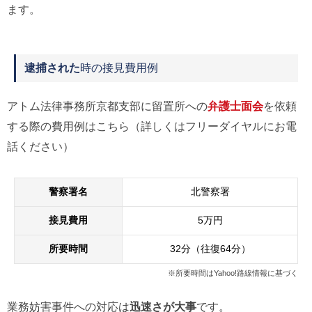
ます。
逮捕された
時の接見費用例
アトム法律事務所京都支部に留置所への
弁護士面会
を依頼
する際の費用例はこちら（詳しくはフリーダイヤルにお電
話ください）
警察署名
北警察署
接見費用
5万円
所要時間
32分（往復64分）
※所要時間はYahoo!路線情報に基づく
業務妨害事件への対応は
迅速さが大事
です。