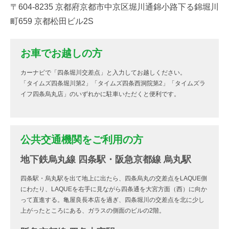
〒604-8235 京都府京都市中京区堀川通錦小路下る錦堀川
町659 京都松田ビル2S
お車でお越しの方
カーナビで「四条堀川交差点」と入力してお越しください。
「タイムズ四条堀川第2」「タイムズ四条西洞院第2」「タイムズラ
イフ四条烏丸店」のいずれかに駐車いただくと便利です。
公共交通機関をご利用の方
地下鉄烏丸線 四条駅・阪急京都線 烏丸駅
四条駅・烏丸駅を出て地上に出たら、四条烏丸の交差点をLAQUE側
にわたり、LAQUEを右手に見ながら四条通を大宮方面（西）に向か
って直進する。亀屋良長本店を過ぎ、四条堀川の交差点を北に少し
上がったところにある、ガラスの側面のビルの2階。