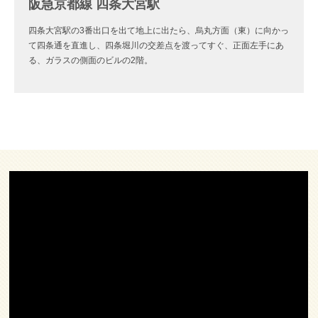
阪急京都線 四条大宮駅
四条大宮駅の3番出口を出て地上に出たら、烏丸方面（東）に向かっ
て四条通を直進し、四条堀川の交差点を渡ってすぐ、正面左手にあ
る、ガラスの側面のビルの2階。