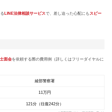
える
LINE法律相談サービス
で、差し迫った心配にも
スピー
士面会
を依頼する際の費用例（詳しくはフリーダイヤルに
綾部警察署
11万円
121分（往復242分）