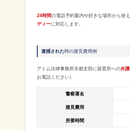
24時間
の電話予約案内や好きな場所から使
ディー
に対応します。
逮捕された
時の接見費用例
アトム法律事務所京都支部に留置所への
弁護
お電話ください）
警察署名
接見費用
所要時間