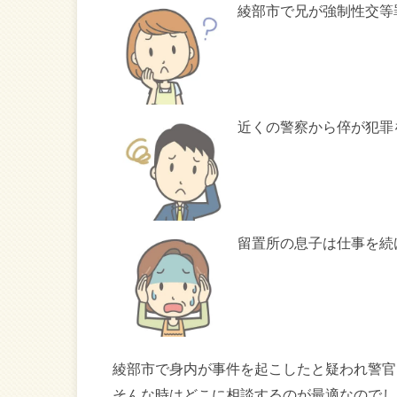
綾部市で兄が強制性交等
近くの警察から倅が犯罪
留置所の息子は仕事を続
綾部市で身内が事件を起こしたと疑われ警官
そんな時はどこに相談するのが最適なのでし