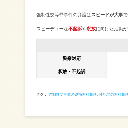
強制性交等罪事件の弁護は
スピードが大事
で
スピーディーな
不起訴
や
釈放
に向けた活動が
警察対応
釈放・不起訴
タグ：
強制性交等罪の逮捕無料相談
,
性犯罪の無料相