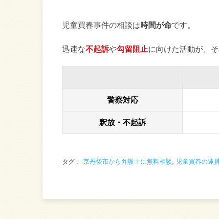
児童買春事件の相談は
時間が命
です。
迅速な
不起訴
や
勾留阻止
に向けた活動が、そ
警察対応
釈放・不起訴
タグ：
京丹後市から弁護士に無料相談
,
児童買春の逮