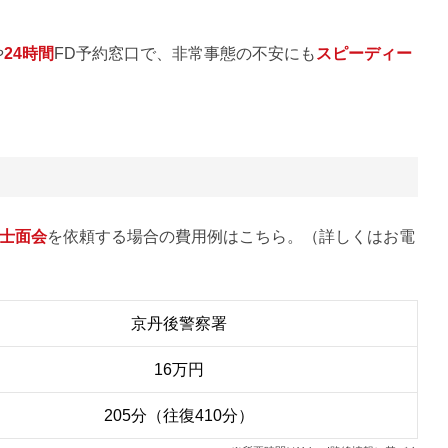
や
24時間
FD予約窓口で、非常事態の不安にも
スピーディー
士面会
を依頼する場合の費用例はこちら。（詳しくはお電
京丹後警察署
16万円
205分（往復410分）