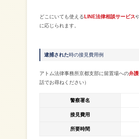
どこにいても使える
LINE法律相談サービス
に応じられます。
逮捕された
時の接見費用例
アトム法律事務所京都支部に留置場への
弁護
話でお尋ねください）
警察署名
接見費用
所要時間