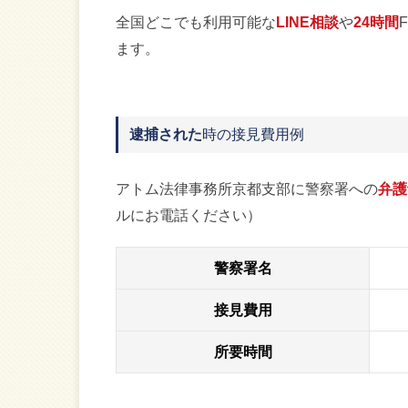
全国どこでも利用可能な
LINE相談
や
24時間
ます。
逮捕された
時の接見費用例
アトム法律事務所京都支部に警察署への
弁護
ルにお電話ください）
警察署名
接見費用
所要時間