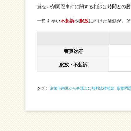
覚せい剤問題事件に関する相談は
時間との勝
一刻も早い
不起訴
や
釈放
に向けた活動が、そ
警察対応
釈放・不起訴
タグ：
京都市南区から弁護士に無料法律相談
,
薬物問