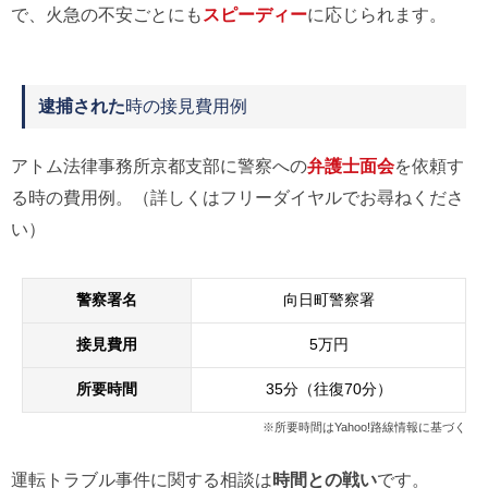
で、火急の不安ごとにも
スピーディー
に応じられます。
逮捕された
時の接見費用例
アトム法律事務所京都支部に警察への
弁護士面会
を依頼す
る時の費用例。（詳しくはフリーダイヤルでお尋ねくださ
い）
警察署名
向日町警察署
接見費用
5万円
所要時間
35分（往復70分）
※所要時間はYahoo!路線情報に基づく
運転トラブル事件に関する相談は
時間との戦い
です。