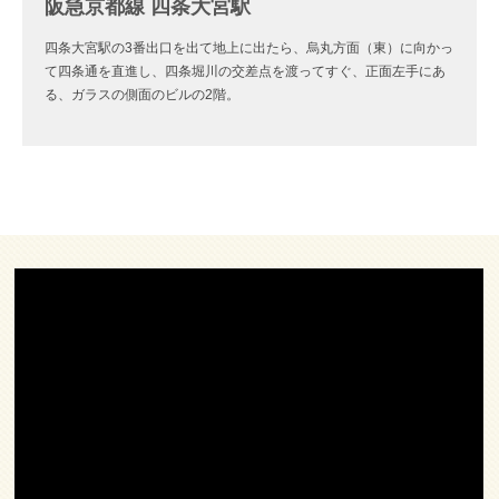
阪急京都線 四条大宮駅
四条大宮駅の3番出口を出て地上に出たら、烏丸方面（東）に向かっ
て四条通を直進し、四条堀川の交差点を渡ってすぐ、正面左手にあ
る、ガラスの側面のビルの2階。