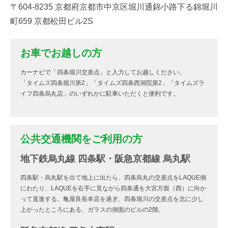
〒604-8235 京都府京都市中京区堀川通錦小路下る錦堀川
町659 京都松田ビル2S
お車でお越しの方
カーナビで「四条堀川交差点」と入力してお越しください。
「タイムズ四条堀川第2」「タイムズ四条西洞院第2」「タイムズラ
イフ四条烏丸店」のいずれかに駐車いただくと便利です。
公共交通機関をご利用の方
地下鉄烏丸線 四条駅・阪急京都線 烏丸駅
四条駅・烏丸駅を出て地上に出たら、四条烏丸の交差点をLAQUE側
にわたり、LAQUEを右手に見ながら四条通を大宮方面（西）に向か
って直進する。亀屋良長本店を過ぎ、四条堀川の交差点を北に少し
上がったところにある、ガラスの側面のビルの2階。