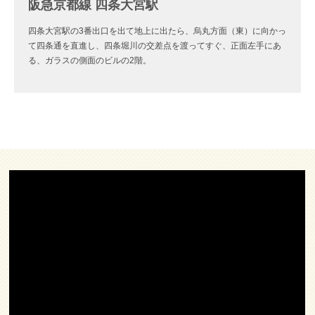
阪急京都線 四条大宮駅
四条大宮駅の3番出口を出て地上に出たら、烏丸方面（東）に向かっ
て四条通を直進し、四条堀川の交差点を渡ってすぐ、正面左手にあ
る、ガラスの側面のビルの2階。