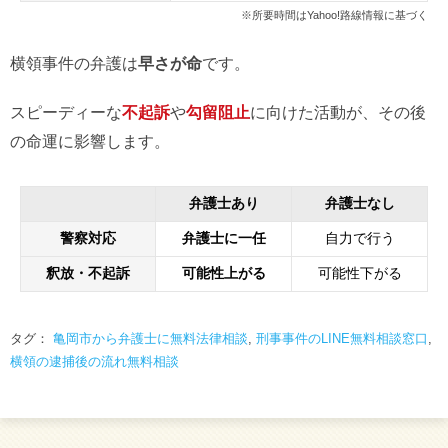
※所要時間はYahoo!路線情報に基づく
横領事件の弁護は
早さが命
です。
スピーディーな
不起訴
や
勾留阻止
に向けた活動が、その後
の命運に影響します。
弁護士あり
弁護士なし
警察対応
弁護士に一任
自力で行う
釈放・不起訴
可能性上がる
可能性下がる
タグ：
亀岡市から弁護士に無料法律相談
,
刑事事件のLINE無料相談窓口
,
横領の逮捕後の流れ無料相談