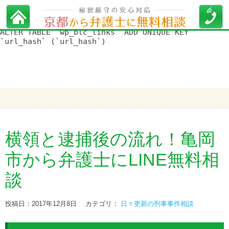
WordPress データベースエラー:
[Duplicate entry '' for key
'url_hash']
ALTER TABLE `wp_blc_links` ADD UNIQUE KEY
`url_hash` (`url_hash`)
横領と逮捕後の流れ！亀岡
市から弁護士にLINE無料相
談
投稿日：2017年12月8日
カテゴリ：
日々更新の刑事事件相談