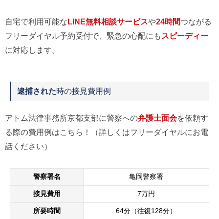
自宅で利用可能な
LINE無料相談サービス
や
24時間
つながる
フリーダイヤル予約受付で、緊急の心配にも
スピーディー
に対応します。
逮捕された
時の接見費用例
アトム法律事務所京都支部に警察への
弁護士面会
を依頼す
る際の費用例はこちら！（詳しくはフリーダイヤルにお電
話ください）
警察署名
亀岡警察署
接見費用
7万円
所要時間
64分（往復128分）