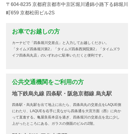
〒604-8235 京都府京都市中京区堀川通錦小路下る錦堀川
町659 京都松田ビル2S
お車でお越しの方
カーナビで「四条堀川交差点」と入力してお越しください。
「タイムズ四条堀川第2」「タイムズ四条西洞院第2」「タイムズラ
イフ四条烏丸店」のいずれかに駐車いただくと便利です。
公共交通機関をご利用の方
地下鉄烏丸線 四条駅・阪急京都線 烏丸駅
四条駅・烏丸駅を出て地上に出たら、四条烏丸の交差点をLAQUE側
にわたり、LAQUEを右手に見ながら四条通を大宮方面（西）に向か
って直進する。亀屋良長本店を過ぎ、四条堀川の交差点を北に少し
上がったところにある、ガラスの側面のビルの2階。