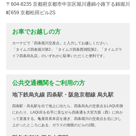
〒604-8235 京都府京都市中京区堀川通錦小路下る錦堀川
町659 京都松田ビル2S
お車でお越しの方
カーナビで「四条堀川交差点」と入力してお越しください。
「タイムズ四条堀川第2」「タイムズ四条西洞院第2」「タイムズラ
イフ四条烏丸店」のいずれかに駐車いただくと便利です。
公共交通機関をご利用の方
地下鉄烏丸線 四条駅・阪急京都線 烏丸駅
四条駅・烏丸駅を出て地上に出たら、四条烏丸の交差点をLAQUE側
にわたり、LAQUEを右手に見ながら四条通を大宮方面（西）に向か
って直進する。亀屋良長本店を過ぎ、四条堀川の交差点を北に少し
上がったところにある、ガラスの側面のビルの2階。