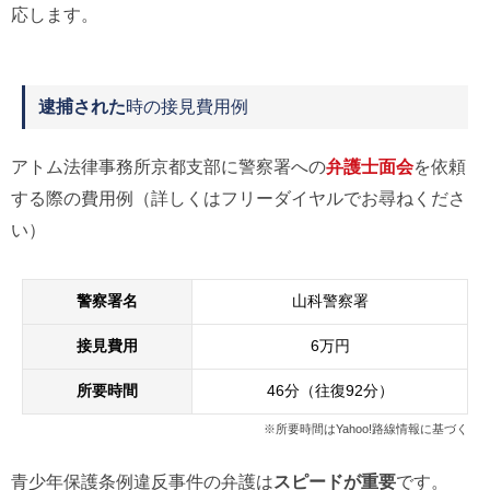
応します。
逮捕された
時の接見費用例
アトム法律事務所京都支部に警察署への
弁護士面会
を依頼
する際の費用例（詳しくはフリーダイヤルでお尋ねくださ
い）
警察署名
山科警察署
接見費用
6万円
所要時間
46分（往復92分）
※所要時間はYahoo!路線情報に基づく
青少年保護条例違反事件の弁護は
スピードが重要
です。