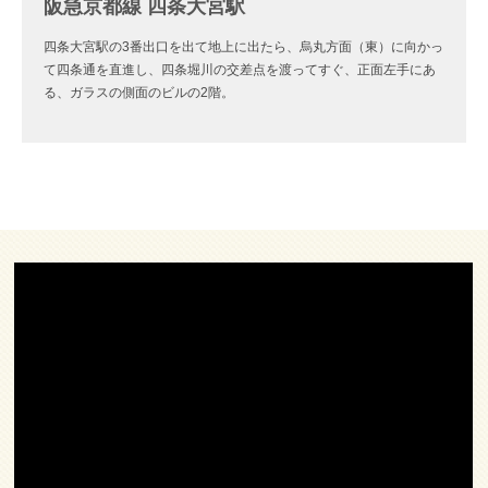
阪急京都線 四条大宮駅
四条大宮駅の3番出口を出て地上に出たら、烏丸方面（東）に向かっ
て四条通を直進し、四条堀川の交差点を渡ってすぐ、正面左手にあ
る、ガラスの側面のビルの2階。