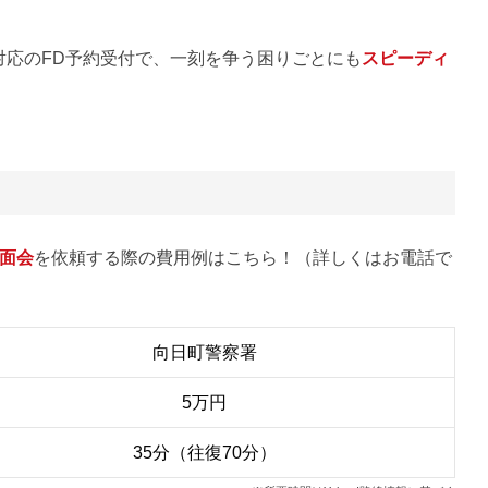
対応のFD予約受付で、一刻を争う困りごとにも
スピーディ
面会
を依頼する際の費用例はこちら！（詳しくはお電話で
向日町警察署
5万円
35分（往復70分）