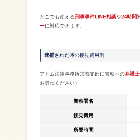
どこでも使える
刑事事件LINE相談
や
24時間
ー
に対応できます。
逮捕された
時の接見費用例
アトム法律事務所京都支部に警察への
弁護士
お尋ねください）
警察署名
接見費用
所要時間