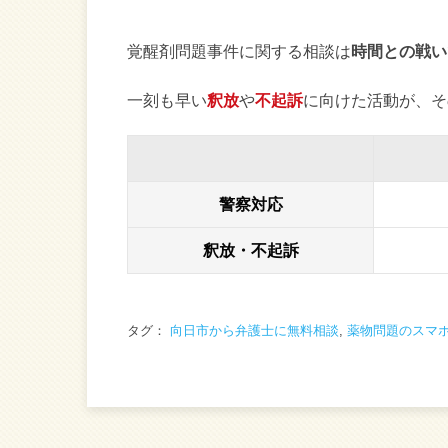
覚醒剤問題事件に関する相談は
時間との戦い
一刻も早い
釈放
や
不起訴
に向けた活動が、そ
警察対応
釈放・不起訴
タグ：
向日市から弁護士に無料相談
,
薬物問題のスマ