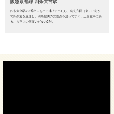
阪急京都線 四条大宮駅
四条大宮駅の3番出口を出て地上に出たら、烏丸方面（東）に向かっ
て四条通を直進し、四条堀川の交差点を渡ってすぐ、正面左手にあ
る、ガラスの側面のビルの2階。