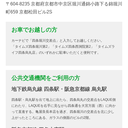
〒604-8235 京都府京都市中京区堀川通錦小路下る錦堀川
町659 京都松田ビル2S
お車でお越しの方
カーナビで「四条堀川交差点」と入力してお越しください。
「タイムズ四条堀川第2」「タイムズ四条西洞院第2」「タイムズラ
イフ四条烏丸店」のいずれかに駐車いただくと便利です。
公共交通機関をご利用の方
地下鉄烏丸線 四条駅・阪急京都線 烏丸駅
四条駅・烏丸駅を出て地上に出たら、四条烏丸の交差点をLAQUE側
にわたり、LAQUEを右手に見ながら四条通を大宮方面（西）に向か
って直進する。亀屋良長本店を過ぎ、四条堀川の交差点を北に少し
上がったところにある、ガラスの側面のビルの2階。