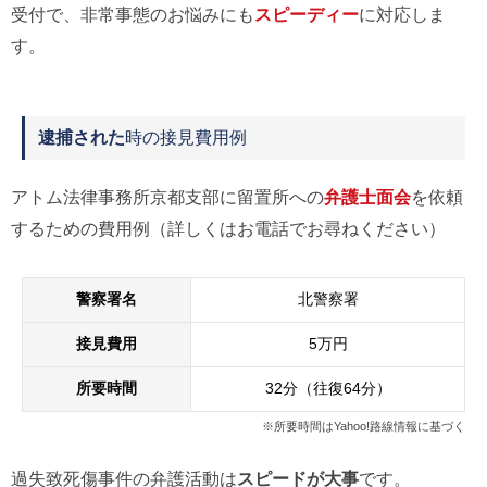
受付で、非常事態のお悩みにも
スピーディー
に対応しま
す。
逮捕された
時の接見費用例
アトム法律事務所京都支部に留置所への
弁護士面会
を依頼
するための費用例（詳しくはお電話でお尋ねください）
警察署名
北警察署
接見費用
5万円
所要時間
32分（往復64分）
※所要時間はYahoo!路線情報に基づく
過失致死傷事件の弁護活動は
スピードが大事
です。