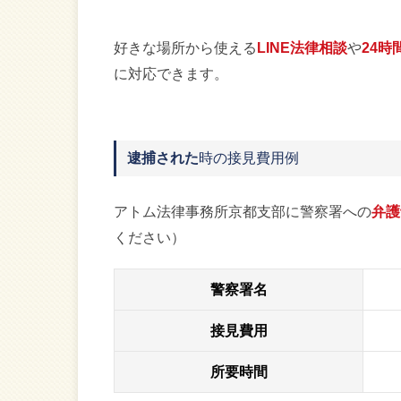
好きな場所から使える
LINE法律相談
や
24時
に対応できます。
逮捕された
時の接見費用例
アトム法律事務所京都支部に警察署への
弁護
ください）
警察署名
接見費用
所要時間