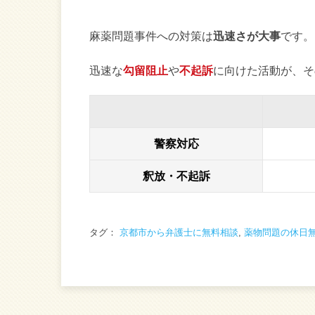
麻薬問題事件への対策は
迅速さが大事
です。
迅速な
勾留阻止
や
不起訴
に向けた活動が、そ
警察対応
釈放・不起訴
タグ：
京都市から弁護士に無料相談
,
薬物問題の休日