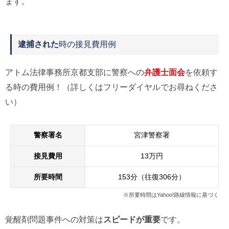
ます。
逮捕された
時の接見費用例
アトム法律事務所京都支部に警察への
弁護士面会
を依頼す
る時の費用例！（詳しくはフリーダイヤルでお尋ねくださ
い）
警察署名
宮津警察署
接見費用
13万円
所要時間
153分（往復306分）
※所要時間はYahoo!路線情報に基づく
覚醒剤問題事件への対策は
スピードが重要
です。