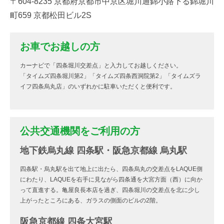
〒604-8235 京都府京都市中京区堀川通錦小路下る錦堀川
町659 京都松田ビル2S
お車でお越しの方
カーナビで「四条堀川交差点」と入力してお越しください。
「タイムズ四条堀川第2」「タイムズ四条西洞院第2」「タイムズラ
イフ四条烏丸店」のいずれかに駐車いただくと便利です。
公共交通機関をご利用の方
地下鉄烏丸線 四条駅・阪急京都線 烏丸駅
四条駅・烏丸駅を出て地上に出たら、四条烏丸の交差点をLAQUE側
にわたり、LAQUEを右手に見ながら四条通を大宮方面（西）に向か
って直進する。亀屋良長本店を過ぎ、四条堀川の交差点を北に少し
上がったところにある、ガラスの側面のビルの2階。
阪急京都線 四条大宮駅