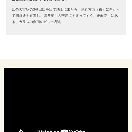
四条大宮駅の3番出口を出て地上に出たら、烏丸方面（東）に向かっ
て四条通を直進し、四条堀川の交差点を渡ってすぐ、正面左手にあ
る、ガラスの側面のビルの2階。