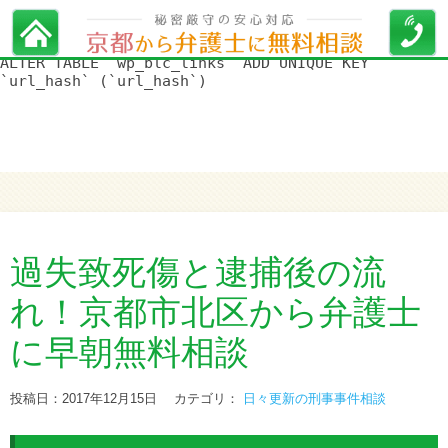
WordPress データベースエラー:
[Duplicate entry '' for key
'url_hash']
ALTER TABLE `wp_blc_links` ADD UNIQUE KEY
`url_hash` (`url_hash`)
過失致死傷と逮捕後の流
れ！京都市北区から弁護士
に早朝無料相談
投稿日：2017年12月15日
カテゴリ：
日々更新の刑事事件相談