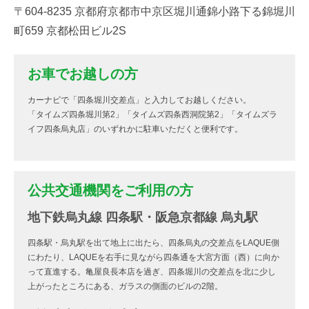
〒604-8235 京都府京都市中京区堀川通錦小路下る錦堀川
町659 京都松田ビル2S
お車でお越しの方
カーナビで「四条堀川交差点」と入力してお越しください。
「タイムズ四条堀川第2」「タイムズ四条西洞院第2」「タイムズラ
イフ四条烏丸店」のいずれかに駐車いただくと便利です。
公共交通機関をご利用の方
地下鉄烏丸線 四条駅・阪急京都線 烏丸駅
四条駅・烏丸駅を出て地上に出たら、四条烏丸の交差点をLAQUE側
にわたり、LAQUEを右手に見ながら四条通を大宮方面（西）に向か
って直進する。亀屋良長本店を過ぎ、四条堀川の交差点を北に少し
上がったところにある、ガラスの側面のビルの2階。