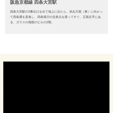
阪急京都線 四条大宮駅
四条大宮駅の3番出口を出て地上に出たら、烏丸方面（東）に向かっ
て四条通を直進し、四条堀川の交差点を渡ってすぐ、正面左手にあ
る、ガラスの側面のビルの2階。