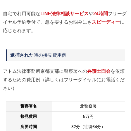
自宅で利用可能な
LINE法律相談サービス
や
24時間
フリーダ
イヤル予約受付で、急を要するお悩みにも
スピーディー
に
応じられます。
逮捕された
時の接見費用例
アトム法律事務所京都支部に警察署への
弁護士面会
を依頼
するための費用例（詳しくはフリーダイヤルにお電話くだ
さい）
警察署名
北警察署
接見費用
5万円
所要時間
32分（往復64分）