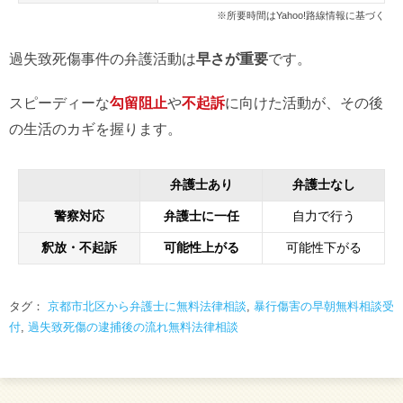
※所要時間はYahoo!路線情報に基づく
過失致死傷事件の弁護活動は
早さが重要
です。
スピーディーな
勾留阻止
や
不起訴
に向けた活動が、その後
の生活のカギを握ります。
弁護士あり
弁護士なし
警察対応
弁護士に一任
自力で行う
釈放・不起訴
可能性上がる
可能性下がる
タグ：
京都市北区から弁護士に無料法律相談
,
暴行傷害の早朝無料相談受
付
,
過失致死傷の逮捕後の流れ無料法律相談