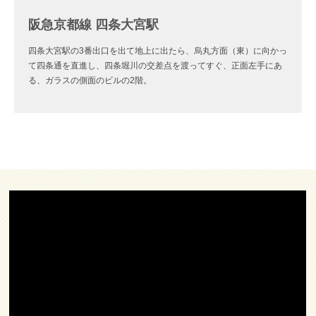
阪急京都線 四条大宮駅
四条大宮駅の3番出口を出て地上に出たら、烏丸方面（東）に向かっ
て四条通を直進し、四条堀川の交差点を渡ってすぐ、正面左手にあ
る、ガラスの側面のビルの2階。