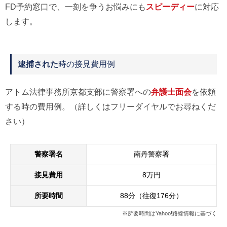
FD予約窓口で、一刻を争うお悩みにも
スピーディー
に対応
します。
逮捕された
時の接見費用例
アトム法律事務所京都支部に警察署への
弁護士面会
を依頼
する時の費用例。（詳しくはフリーダイヤルでお尋ねくだ
さい）
警察署名
南丹警察署
接見費用
8万円
所要時間
88分（往復176分）
※所要時間はYahoo!路線情報に基づく