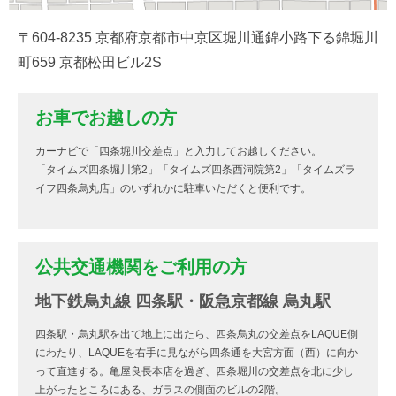
〒604-8235 京都府京都市中京区堀川通錦小路下る錦堀川
町659 京都松田ビル2S
お車でお越しの方
カーナビで「四条堀川交差点」と入力してお越しください。
「タイムズ四条堀川第2」「タイムズ四条西洞院第2」「タイムズラ
イフ四条烏丸店」のいずれかに駐車いただくと便利です。
公共交通機関をご利用の方
地下鉄烏丸線 四条駅・阪急京都線 烏丸駅
四条駅・烏丸駅を出て地上に出たら、四条烏丸の交差点をLAQUE側
にわたり、LAQUEを右手に見ながら四条通を大宮方面（西）に向か
って直進する。亀屋良長本店を過ぎ、四条堀川の交差点を北に少し
上がったところにある、ガラスの側面のビルの2階。