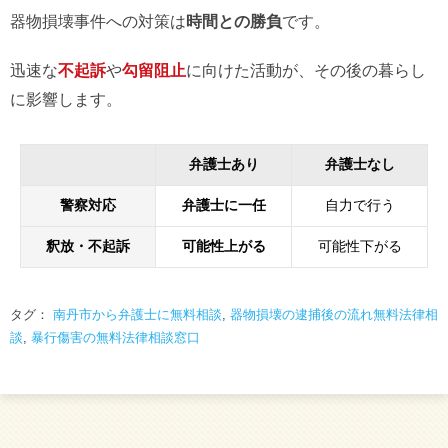
器物損壊事件への対策は
時間との勝負
です。
迅速な
不起訴
や
勾留阻止
に向けた活動が、その後の暮らし
に影響します。
弁護士あり
弁護士なし
警察対応
弁護士に一任
自力で行う
釈放・不起訴
可能性上がる
可能性下がる
タグ：
南丹市から弁護士に無料相談
,
器物損壊の逮捕後の流れ無料法律相
談
,
暴行傷害の無料法律相談窓口