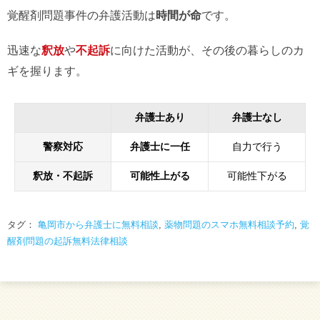
覚醒剤問題事件の弁護活動は
時間が命
です。
迅速な
釈放
や
不起訴
に向けた活動が、その後の暮らしのカ
ギを握ります。
弁護士あり
弁護士なし
警察対応
弁護士に一任
自力で行う
釈放・不起訴
可能性上がる
可能性下がる
タグ：
亀岡市から弁護士に無料相談
,
薬物問題のスマホ無料相談予約
,
覚
醒剤問題の起訴無料法律相談