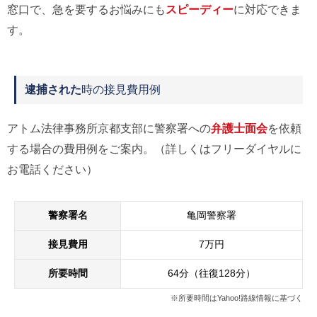
窓口で、急を要するお悩みにも
スピーディー
に対応できま
す。
逮捕された
時の接見費用例
アトム法律事務所京都支部に警察署への
弁護士面会
を依頼
する場合の費用例をご案内。（詳しくはフリーダイヤルに
お電話ください）
警察署名
亀岡警察署
接見費用
7万円
所要時間
64分（往復128分）
※所要時間はYahoo!路線情報に基づく