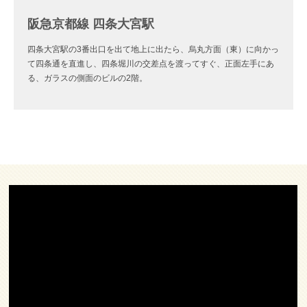
阪急京都線 四条大宮駅
四条大宮駅の3番出口を出て地上に出たら、烏丸方面（東）に向かっ
て四条通を直進し、四条堀川の交差点を渡ってすぐ、正面左手にあ
る、ガラスの側面のビルの2階。