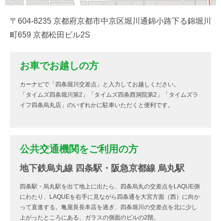
〒604-8235 京都府京都市中京区堀川通錦小路下る錦堀川
町659 京都松田ビル2S
お車でお越しの方
カーナビで「四条堀川交差点」と入力してお越しください。
「タイムズ四条堀川第2」「タイムズ四条西洞院第2」「タイムズラ
イフ四条烏丸店」のいずれかに駐車いただくと便利です。
公共交通機関をご利用の方
地下鉄烏丸線 四条駅・阪急京都線 烏丸駅
四条駅・烏丸駅を出て地上に出たら、四条烏丸の交差点をLAQUE側
にわたり、LAQUEを右手に見ながら四条通を大宮方面（西）に向か
って直進する。亀屋良長本店を過ぎ、四条堀川の交差点を北に少し
上がったところにある、ガラスの側面のビルの2階。