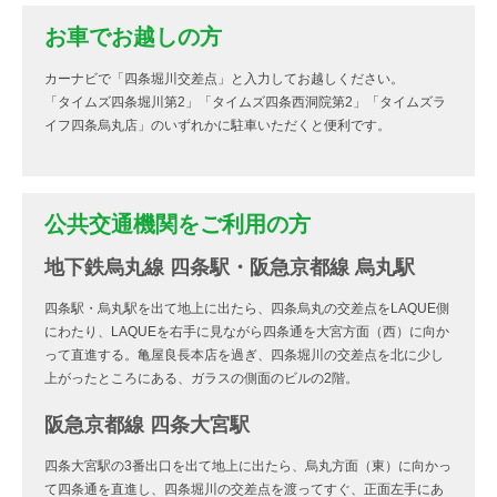
お車でお越しの方
カーナビで「四条堀川交差点」と入力してお越しください。
「タイムズ四条堀川第2」「タイムズ四条西洞院第2」「タイムズラ
イフ四条烏丸店」のいずれかに駐車いただくと便利です。
公共交通機関をご利用の方
地下鉄烏丸線 四条駅・阪急京都線 烏丸駅
四条駅・烏丸駅を出て地上に出たら、四条烏丸の交差点をLAQUE側
にわたり、LAQUEを右手に見ながら四条通を大宮方面（西）に向か
って直進する。亀屋良長本店を過ぎ、四条堀川の交差点を北に少し
上がったところにある、ガラスの側面のビルの2階。
阪急京都線 四条大宮駅
四条大宮駅の3番出口を出て地上に出たら、烏丸方面（東）に向かっ
て四条通を直進し、四条堀川の交差点を渡ってすぐ、正面左手にあ