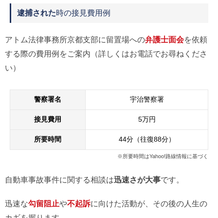
逮捕された
時の接見費用例
アトム法律事務所京都支部に留置場への
弁護士面会
を依頼
する際の費用例をご案内（詳しくはお電話でお尋ねくださ
い）
警察署名
宇治警察署
接見費用
5万円
所要時間
44分（往復88分）
※所要時間はYahoo!路線情報に基づく
自動車事故事件に関する相談は
迅速さが大事
です。
迅速な
勾留阻止
や
不起訴
に向けた活動が、その後の人生の
カギを握ります。