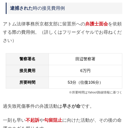
逮捕された
時の接見費用例
アトム法律事務所京都支部に留置所への
弁護士面会
を依頼
する際の費用例。（詳しくはフリーダイヤルでお尋ねくだ
さい）
警察署名
田辺警察署
接見費用
6万円
所要時間
53分（往復106分）
※所要時間はYahoo!路線情報に基づく
過失致死傷事件の弁護活動は
早さが命
です。
一刻も早い
不起訴
や
勾留阻止
に向けた活動が、その後の命