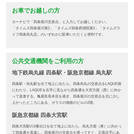
お車でお越しの方
カーナビで「四条堀川交差点」と入力してお越しください。
「タイムズ四条堀川第2」「タイムズ四条西洞院第2」「タイムズラ
イフ四条烏丸店」のいずれかに駐車いただくと便利です。
公共交通機関をご利用の方
地下鉄烏丸線 四条駅・阪急京都線 烏丸駅
四条駅・烏丸駅を出て地上に出たら、四条烏丸の交差点をLAQUE側
にわたり、LAQUEを右手に見ながら四条通を大宮方面（西）に向か
って直進する。亀屋良長本店を過ぎ、四条堀川の交差点を北に少し
上がったところにある、ガラスの側面のビルの2階。
阪急京都線 四条大宮駅
四条大宮駅の3番出口を出て地上に出たら、烏丸方面（東）に向かっ
て四条通を直進し、四条堀川の交差点を渡ってすぐ、正面左手にあ