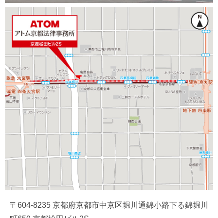
〒604-8235 京都府京都市中京区堀川通錦小路下る錦堀川