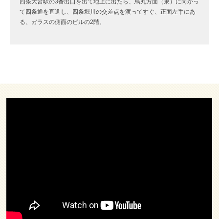
四条大宮駅の3番出口を出て地上に出たら、烏丸方面（東）に向かっ
て四条通を直進し、四条堀川の交差点を渡ってすぐ、正面左手にあ
る、ガラスの側面のビルの2階。