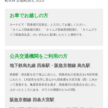
町659 京都松田ビル2S
お車でお越しの方
カーナビで「四条堀川交差点」と入力してお越しください。
「タイムズ四条堀川第2」「タイムズ四条西洞院第2」「タイムズラ
イフ四条烏丸店」のいずれかに駐車いただくと便利です。
公共交通機関をご利用の方
地下鉄烏丸線 四条駅・阪急京都線 烏丸駅
四条駅・烏丸駅を出て地上に出たら、四条烏丸の交差点をLAQUE側
にわたり、LAQUEを右手に見ながら四条通を大宮方面（西）に向か
って直進する。亀屋良長本店を過ぎ、四条堀川の交差点を北に少し
上がったところにある、ガラスの側面のビルの2階。
阪急京都線 四条大宮駅