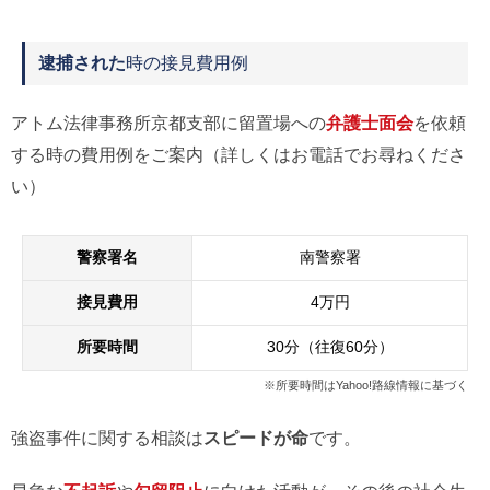
逮捕された
時の接見費用例
アトム法律事務所京都支部に留置場への
弁護士面会
を依頼
する時の費用例をご案内（詳しくはお電話でお尋ねくださ
い）
警察署名
南警察署
接見費用
4万円
所要時間
30分（往復60分）
※所要時間はYahoo!路線情報に基づく
強盗事件に関する相談は
スピードが命
です。