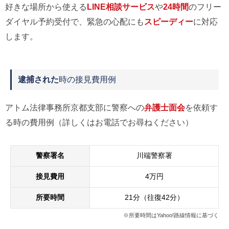
好きな場所から使える
LINE相談サービス
や
24時間
のフリー
ダイヤル予約受付で、緊急の心配にも
スピーディー
に対応
します。
逮捕された
時の接見費用例
アトム法律事務所京都支部に警察への
弁護士面会
を依頼す
る時の費用例（詳しくはお電話でお尋ねください）
警察署名
川端警察署
接見費用
4万円
所要時間
21分（往復42分）
※所要時間はYahoo!路線情報に基づく