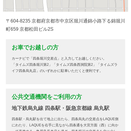
〒604-8235 京都府京都市中京区堀川通錦小路下る錦堀川
町659 京都松田ビル2S
お車でお越しの方
カーナビで「四条堀川交差点」と入力してお越しください。
「タイムズ四条堀川第2」「タイムズ四条西洞院第2」「タイムズラ
イフ四条烏丸店」のいずれかに駐車いただくと便利です。
公共交通機関をご利用の方
地下鉄烏丸線 四条駅・阪急京都線 烏丸駅
四条駅・烏丸駅を出て地上に出たら、四条烏丸の交差点をLAQUE側
にわたり、LAQUEを右手に見ながら四条通を大宮方面（西）に向か