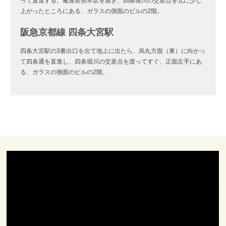
って直進する。亀屋良長本店を過ぎ、四条堀川の交差点を北に少し
上がったところにある、ガラスの側面のビルの2階。
阪急京都線 四条大宮駅
四条大宮駅の3番出口を出て地上に出たら、烏丸方面（東）に向かっ
て四条通を直進し、四条堀川の交差点を渡ってすぐ、正面左手にあ
る、ガラスの側面のビルの2階。