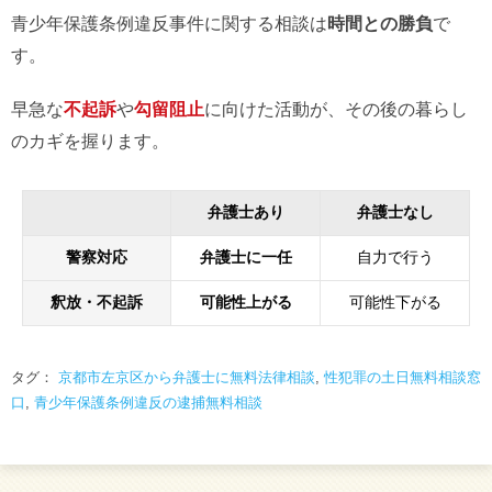
青少年保護条例違反事件に関する相談は
時間との勝負
で
す。
早急な
不起訴
や
勾留阻止
に向けた活動が、その後の暮らし
のカギを握ります。
弁護士あり
弁護士なし
警察対応
弁護士に一任
自力で行う
釈放・不起訴
可能性上がる
可能性下がる
タグ：
京都市左京区から弁護士に無料法律相談
,
性犯罪の土日無料相談窓
口
,
青少年保護条例違反の逮捕無料相談